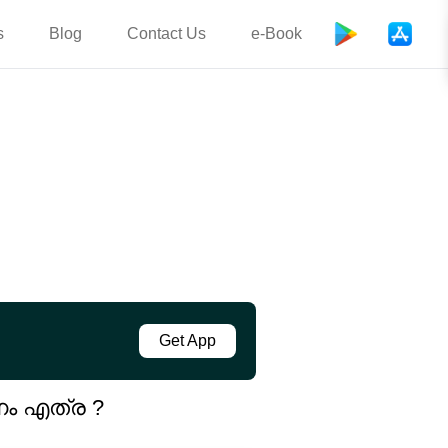
s
Blog
Contact Us
e-Book
Get App
നം എത്ര ?