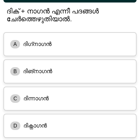
ദിക് + നാഗൻ എന്നീ പദങ്ങൾ
ചേർത്തെഴുതിയാൽ.
ദിഗ്‌നാഗൻ
A
ദിങ്‌നാഗൻ
B
ദിന്നാഗൻ
C
ദിക്നാഗൻ
D