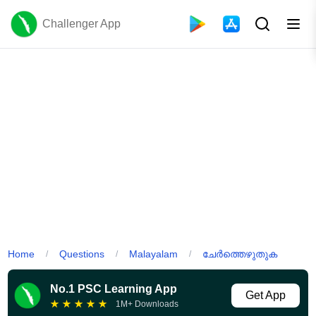
Challenger App
Home
Questions
Malayalam
ചേർത്തെഴുതുക
/
/
/
No.1 PSC Learning App
Get App
★
★
★
★
★
1M+ Downloads