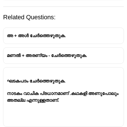
Related Questions:
അ + അൾ ചേർത്തെഴുതുക.
മണൽ + അരണ്യം - ചേർത്തെഴുതുക.
ചേർത്തെഴുത്ത്
ദിക് + നാഗൻ - ദിങ്‌നാഗൻ
കരി + കൽ - കരിങ്കൽ
ഘടകപദം ചേർത്തെഴുതുക.
പൂ + ചെടി - പൂച്ചെടി
നാടകം വാചിക പ്രധാനമാണ് .കഥകളി അണുപോലും
അതല്ല എന്നുള്ളതാണ്.