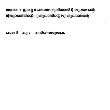
തുലാം + ഇന്റെ ചേർത്തെഴുതിയാൽ i) തുലാമിന്റെ
ii)തുലാത്തിന്റെ iii)തുലാതിന്റെ iv) തുലാമ്മിന്റെ
പൊൻ + കുടം - ചേർത്തെഴുതുക.