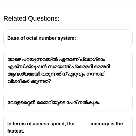
Related Questions:
Base of octal number system:
താഴെ പറയുന്നവയിൽ ഏതാണ് പ്രോഗ്രാം
A standard, single-sided, single-layer DVD-ROM (often
എക്‌സിക്യൂഷൻ സമയത്ത് പ്രൈമറി മെമ്മറി
referred to as a
DVD-5
) has a storage capacity of
4.7
ആവശ്യമായി വരുന്നതിന് ഏറ്റവും നന്നായി
2
Gigabytes (GB)
.
വിശദീകരിക്കുന്നത്?
DVD Storage Capacities
വോളറ്റൈൽ മെമ്മറിയുടെ പേര് നൽകുക.
The capacity of a DVD depends on the number of
sides and layers it uses:
In terms of access speed, the _____ memory is the
Type (Technical
Sides
Layers
Nominal
fastest.
Name)
Capacity