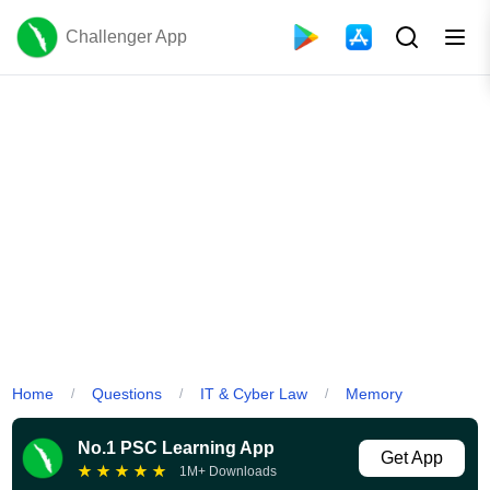
Challenger App
Home
Questions
IT & Cyber Law
Memory
/
/
/
No.1 PSC Learning App
Get App
★
★
★
★
★
1M+ Downloads