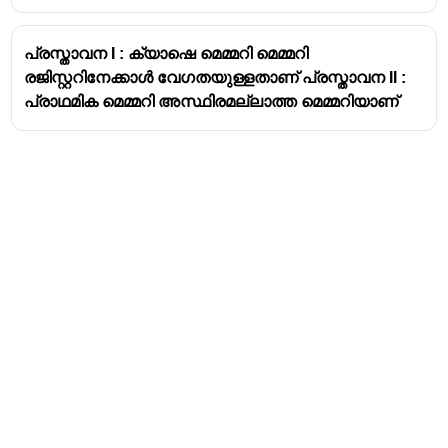
Standard DVD-
Single
Single
4.7 GB
പ്രസ്താവന I : ക്യാഷെ മെമ്മറി മെമ്മറി
ROM (DVD-5)
(Gigabytes)
രജിസ്റ്ററിനേക്കാൾ വേഗതയുള്ളതാണ് പ്രസ്താവന II :
പ്രാഥമിക മെമ്മറി അസ്ഥിരമല്ലാത്ത മെമ്മറിയാണ്
Dual-Layer DVD
Single
Dual
8.5 GB
(DVD-9)
Double-Sided
Double
Single
9.4 GB
DVD (DVD-10)
Address