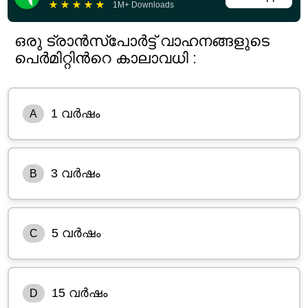
★
★
★
★
★
1M+ Downloads
ഒരു ട്രാൻസ്പോർട്ട് വാഹനങ്ങളുടെ
പെർമിറ്റിൻറെ കാലാവധി :
1 വർഷം
A
3 വർഷം
B
5 വർഷം
C
15 വർഷം
D