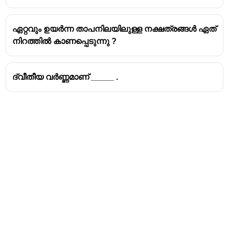
വിസരണം സംഭവിച്ച നീല പ്രകാശം നമ്മുടെ
കണ്ണുകളിൽ എത്തുന്നതുകൊണ്ടാണ്
ഏറ്റവും ഉയർന്ന താപനിലയിലുള്ള നക്ഷത്രങ്ങൾ ഏത്
ആകാശത്തിന് നീല നിറം ലഭിക്കുന്നത്. ഇതിന്
നിറത്തിൽ കാണപ്പെടുന്നു ?
റെയ്‌ലീ വിസരണം (Rayleigh Scattering)
എന്നും
പറയുന്നു.
ദ്വീതീയ വർണ്ണമാണ് _____ .