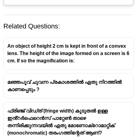
Related Questions:
An object of height 2 cm is kept in front of a convex
lens. The height of the image formed on a screen is 6
cm. If so the magnification is:
ആകാശം നീല നിറത്തിൽ കാണുന്നതിനുള്ള കാരണം
പ്രകാശത്തിന്റെ വിസരണമാണ് (Scattering of Light)
.
മഞ്ഞപൂവ് ചുവന്ന പ്രകാശത്തിൽ ഏതു നിറത്തിൽ
കാണപ്പെടും ?
സൂര്യനിൽ നിന്നുള്ള പ്രകാശം ഭൂമിയുടെ
അന്തരീക്ഷത്തിലെ പൊടിപടലങ്ങളിലും വാതക
തന്മാത്രകളിലും തട്ടുമ്പോൾ നാലുപാടും
ഫ്രിഞ്ജ് വിഡ്‌ത് (fringe width) കൂടുതൽ ഉള്ള
ചിതറിപ്പോകുന്ന പ്രതിഭാസമാണിത്.
ഇൻ്റർഫെറെൻസ് പാറ്റേൺ താഴെ
ഇതിൽ,
നീല നിറത്തിലുള്ള പ്രകാശത്തിന്
, മറ്റ്
തന്നിരിക്കുന്നവയിൽ ഏതു മോണോക്‌റോമാറ്റിക്
നിറങ്ങളെക്കാൾ (ചുവപ്പ്, ഓറഞ്ച് പോലുള്ളവ)
(monochromatic) തരംഗത്തിന്റേത് ആണ്?
കൂടുതൽ വിസരണം
സംഭവിക്കുന്നു. ഈ