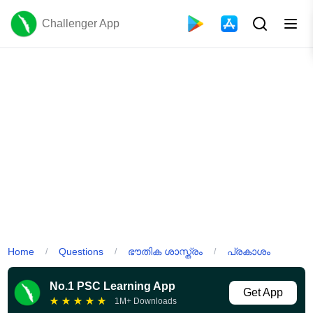
Challenger App
Home
Questions
ഭൗതിക ശാസ്ത്രം
പ്രകാശം
/
/
/
No.1 PSC Learning App
Get App
★
★
★
★
★
1M+ Downloads