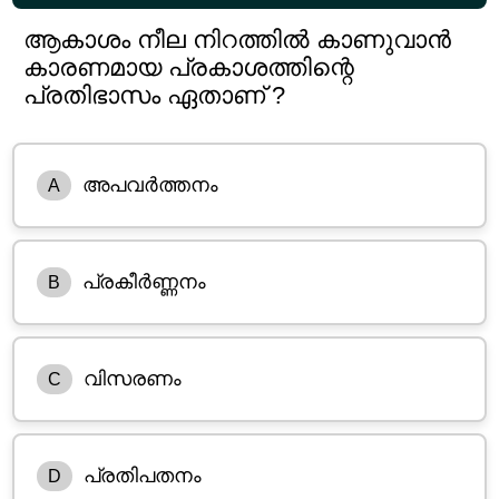
ആകാശം നീല നിറത്തിൽ കാണുവാൻ
കാരണമായ പ്രകാശത്തിന്റെ
പ്രതിഭാസം ഏതാണ് ?
അപവർത്തനം
A
പ്രകീർണ്ണനം
B
വിസരണം
C
പ്രതിപതനം
D