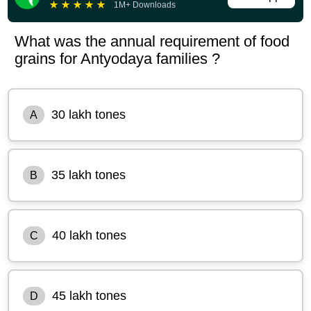
★
★
★
★
★
1M+ Downloads
What was the annual requirement of food
grains for Antyodaya families ?
30 lakh tones
A
35 lakh tones
B
40 lakh tones
C
45 lakh tones
D