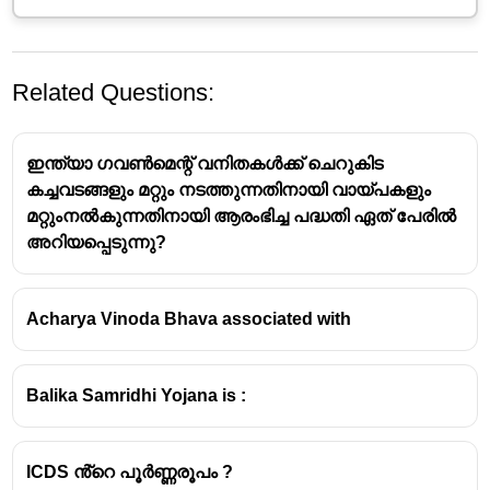
Related Questions:
ഇന്ത്യാ ഗവൺമെന്റ് വനിതകൾക്ക് ചെറുകിട
കച്ചവടങ്ങളും മറ്റും നടത്തുന്നതിനായി വായ്പകളും
മറ്റുംനൽകുന്നതിനായി ആരംഭിച്ച പദ്ധതി ഏത് പേരിൽ
അറിയപ്പെടുന്നു?
Acharya Vinoda Bhava associated with
Balika Samridhi Yojana is :
ICDS ൻ്റെ പൂർണ്ണരൂപം ?