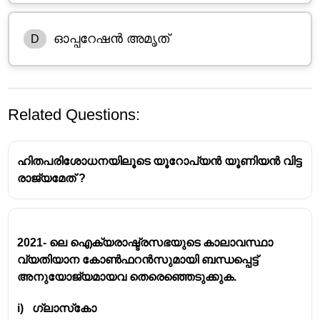
ഓപ്പറേഷൻ അമൃത്
D
Related Questions:
ഹിതപരിശോധനയിലൂടെ യൂറോപ്യൻ യൂണിയൻ വിട്ട
രാജ്യമേത് ?
ഓപ്പറേഷൻ അജയ് (Operation Ajay)
2021- ലെ ഐക്യരാഷ്ട്രസഭയുടെ കാലാവസ്ഥാ
വ്യതിയാന കോൺഫറൻസുമായി ബന്ധപ്പെട്ട്
ദൗത്യം:
ഇസ്രയേൽ-ഹമാസ് സംഘർഷത്തെ
അനുയോജ്യമായവ തെരെഞ്ഞെടുക്കുക.
(2023) തുടർന്ന് ഇസ്രയേലിൽ കുടുങ്ങിയ
i) ഗ്ലാസ്‌കോ
ഇന്ത്യൻ പൗരന്മാരെ തിരികെ രാജ്യത്തേക്ക്