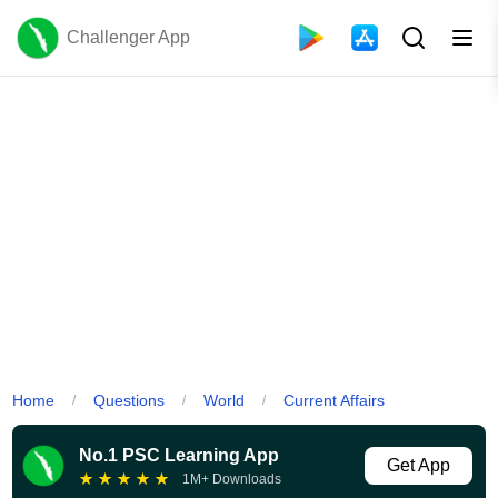
Challenger App
Home
Questions
World
Current Affairs
/
/
/
No.1 PSC Learning App
Get App
★
★
★
★
★
1M+ Downloads