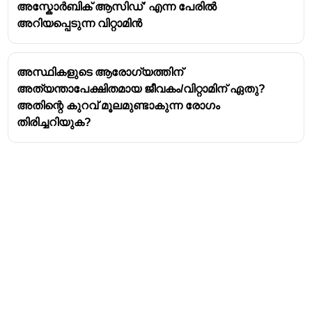
അസ്കോർബിക് ആസിഡ്' എന്ന പേരിൽ
വിറ്റാമിൻ സി ഊർന്നിറങ്ങുന്നു.
അറിയപ്പെടുന്ന വിറ്റാമിൻ
അടച്ചു വേവിക്കൽ:
പാചകം ചെയ്യുമ്പോൾ
പാത്രം അടച്ചു വെക്കുന്നത്,
ആവി രൂപത്തിൽ
പുറത്തുപോകാൻ സാധ്യതയുള്ള വിറ്റാമിന്റെ
അസ്ഥികളുടെ ആരോഗ്യത്തിന്
അംശത്തെ പാത്രത്തിനുള്ളിൽ തന്നെ
അത്യന്താപേക്ഷിതമായ ജീവകം/വിറ്റാമിന് ഏതു?
നിലനിർത്താനും, പാചക സമയം കുറയ്ക്കാനും
അതിന്റെ കുറവ് മൂലമുണ്ടാകുന്ന രോഗം
(അതുവഴി വിറ്റാമിൻ നഷ്ടം കുറയ്ക്കാനും)
തിരിച്ചറിയുക?
സഹായിക്കും.