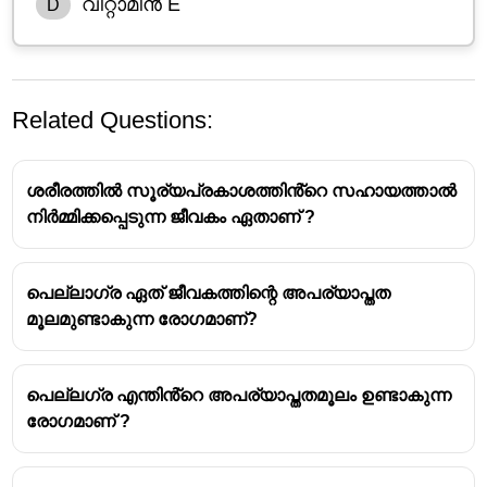
വിറ്റാമിൻ E
D
Related Questions:
ശരീരത്തിൽ സൂര്യപ്രകാശത്തിൻ്റെ സഹായത്താൽ
നിർമ്മിക്കപ്പെടുന്ന ജീവകം ഏതാണ് ?
വിറ്റാമിൻ സി (അസ്കോർബിക് ആസിഡ് -
Ascorbic
പെല്ലാഗ്ര ഏത് ജീവകത്തിന്റെ അപര്യാപ്തത
Acid
)
ജലത്തിൽ ലയിക്കുന്നതും
(Water-soluble)
മൂലമുണ്ടാകുന്ന രോഗമാണ്?
ചൂടിനോട് സംവേദനക്ഷമതയുള്ളതും
(Heat-
sensitive) ആയ ഒരു വിറ്റാമിനാണ്.
പെല്ലഗ്ര എന്തിൻ്റെ അപര്യാപ്തതമൂലം ഉണ്ടാകുന്ന
ചൂട്:
പാചകം ചെയ്യുമ്പോൾ ഉണ്ടാകുന്ന ചൂട്
രോഗമാണ് ?
വിറ്റാമിൻ സി വേഗത്തിൽ നശിപ്പിക്കുന്നു.
ജലം:
വെള്ളത്തിൽ ലയിക്കുന്നതിനാൽ,
പാചകത്തിനായി ഉപയോഗിക്കുന്ന വെള്ളത്തിൽ