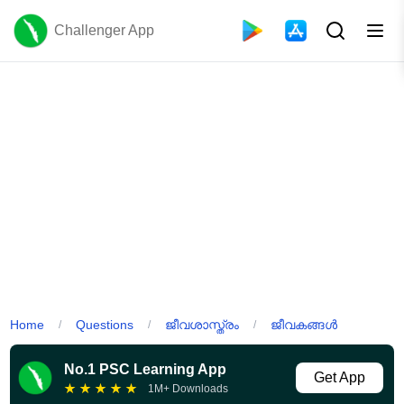
Challenger App
Home
Questions
ജീവശാസ്ത്രം
ജീവകങ്ങൾ
/
/
/
No.1 PSC Learning App
Get App
★
★
★
★
★
1M+ Downloads