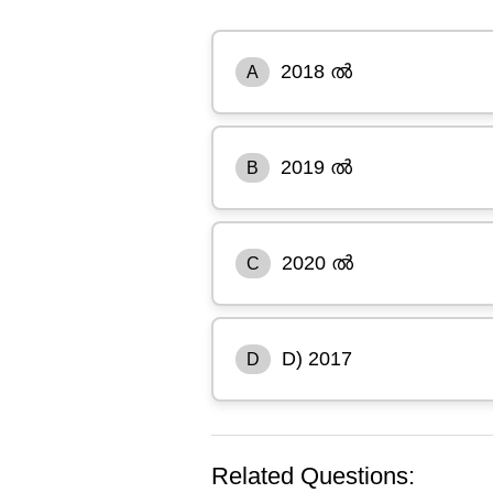
2018 ൽ
A
2019 ൽ
B
2020 ൽ
C
D) 2017
D
Related Questions: