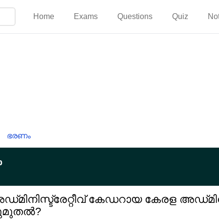
Home
Exams
Questions
Quiz
No
ഭരണം
p
‌മിനിസ്ട്രേറ്റീവ് കേഡറായ കേരള അഡ്‌മിനിസ
നുമുതൽ?