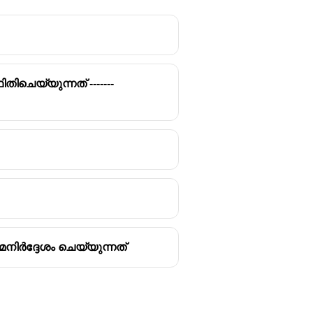
ചെയ്യുന്നത് -------
് (KAS).
െ കണ്ടെത്തുക എന്നതാണ്
ിർദ്ദേശം ചെയ്യുന്നത്