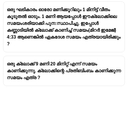
സമയം}
11:
11
:
60
−
7
:
45
=
4
:
15
ഒരു ഘടികാരം ഓരോ മണിക്കൂറിലും 1 മിനിട്ട് വീതം
60 -
കൂടുതൽ ഓടും. 1 മണി ആയപ്പോൾ ഈക്ലോക്കിലെ
7:45
സമയംശരിയാക്കി പുന:സ്ഥാപിച്ചു. ഇപ്പോൾ
=
കണ്ണാടിയിൽ ക്ലോക്ക് കാണിച്ച് സമയം(മിറർ ഇമേജ്)
4:15
4:33 ആണെങ്കിൽ ഏകദേശ സമയം എത്രയായിരിക്കും
?
ഒരു ക്ലോക്ക് 9 മണി 20 മിനിറ്റ് എന്ന് സമയം
കാണിക്കുന്നു. ക്ലോക്കിന്റെ പ്രതിബിംബം കാണിക്കുന്ന
സമയം എത്ര ?