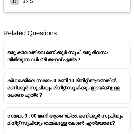
3:45
D
Related Questions:
ഒരു ക്ലോക്കിലെ മണിക്കൂർ സൂചി ഒരു ദിവസം
തിരിയുന്ന ഡിഗ്രി അളവ് എത്ര ?
കണ്ണാടിയിലെ സമയം: 7:45 ആണ്.
ക്ലോക്കിലെ സമയം 4 മണി 10 മിനിറ്റ് ആണെങ്കിൽ
മണിക്കൂർ സൂചിക്കും മിനിറ്റ് സൂചിക്കും ഇടയ്ക്ക് ഉള്ള
കണ്ണാടിയിലെ സമയത്തിൽ നിന്ന് യഥാർത്ഥ
കോൺ എത്ര ?
സമയം കണ്ടെത്താൻ, നൽകിയിരിക്കുന്ന സമയം
11:60
(കൃത്യം 12 മണി) ൽ നിന്ന് കുറച്ചാൽ മതി.
സമയം 9 : 00 മണി ആണെങ്കിൽ, മണിക്കൂർ സൂചിയും
\text{യഥാർത്ഥ
യഥാർത്ഥ
സമയം
=
11
:
60
−
മിനിറ്റ് സൂചിയും തമ്മിലുള്ള കോൺ എത്രയാണ്?
സമയം} = 11:60 -
കണ്ണാടിയിലെ
സമയം
\text{കണ്ണാടിയിലെ