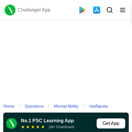
Challenger App
Home
Questions
Mental Ability
ഘടികാരം
/
/
/
No.1 PSC Learning App
Get App
★
★
★
★
★
1M+ Downloads