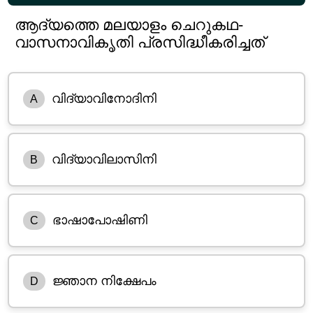
ആദ്യത്തെ മലയാളം ചെറുകഥ-
വാസനാവികൃതി പ്രസിദ്ധീകരിച്ചത്
വിദ്യാവിനോദിനി
A
വിദ്യാവിലാസിനി
B
ഭാഷാപോഷിണി
C
ജ്ഞാന നിക്ഷേപം
D