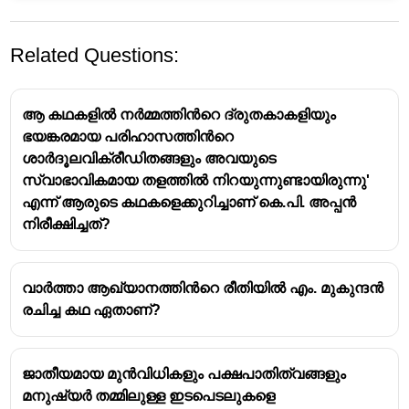
Related Questions:
ആ കഥകളിൽ നർമ്മത്തിൻറെ ദ്രുതകാകളിയും
ഭയങ്കരമായ പരിഹാസത്തിൻറെ
ശാർദൂലവിക്രീഡിതങ്ങളും അവയുടെ
സ്വാഭാവികമായ തളത്തിൽ നിറയുന്നുണ്ടായിരുന്നു'
എന്ന് ആരുടെ കഥകളെക്കുറിച്ചാണ് കെ.പി. അപ്പൻ
മലയാളത്തിലെ ആദ്യ ചെറുകഥയായ
നിരീക്ഷിച്ചത്?
'വാസനാവികൃതി' രചിച്ചത് - വേങ്ങയിൽ
കുഞ്ഞിരാമൻ നായനാർ
വേങ്ങയിൽ കുഞ്ഞിരാമൻ നായനാരുടെ തൂലിക
വാർത്താ ആഖ്യാനത്തിൻറെ രീതിയിൽ എം. മുകുന്ദൻ
നാമം - കേസരി
രചിച്ച കഥ ഏതാണ്?
വാസനാവികൃതി പ്രസിദ്ധീകരിച്ച മാസിക -
വിദ്യാവിനോദിനി
പാരമ്പര്യവശാൽ കള്ളനായ
ജാതീയമായ മുൻവിധികളും പക്ഷപാതിത്വങ്ങളും
ഇക്കണ്ടവാര്യക്കുറുപ്പാണ് വാസനാവികൃതിയിലെ
മനുഷ്യർ തമ്മിലുള്ള ഇടപെടലുകളെ