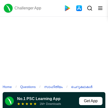
Challenger App
Home
Questions
സാഹിത്യം
ചെറുകഥകൾ
/
/
/
No.1 PSC Learning App
Get App
★
★
★
★
★
1M+ Downloads