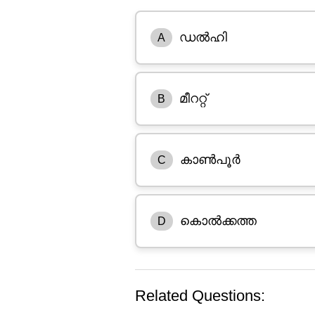
ഡൽഹി
A
മീററ്റ്
B
കാൺപൂർ
C
കൊൽക്കത്ത
D
Related Questions: