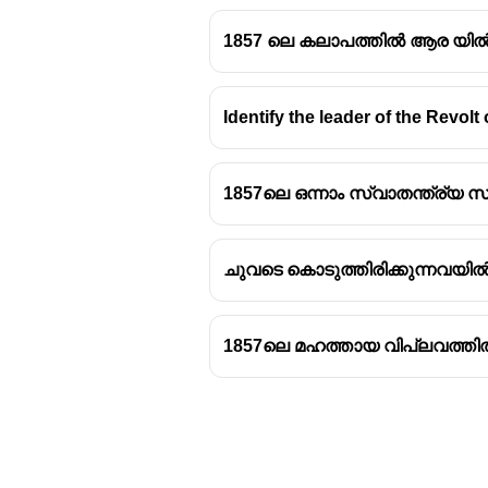
1857 ലെ കലാപത്തിൽ ആര യിൽ
Identify the leader of the Revolt
1857-ലെ ഒന്നാം സ്വാതന്ത്ര്യസ
ആരംഭം
: 1857 മെയ് 10-ന്
1857ലെ ഒന്നാം സ്വാതന്ത്ര്യ 
ആരംഭിച്ചു.
കാരണം
: ബ്രിട്ടിഷ് 
ബാധിച്ചിരുന്ന കാരണങ്
ചുവടെ കൊടുത്തിരിക്കുന്നവയി
സേന
: ഇന്ത്യൻ സൈനി
പ്രധാന നേതാക്കൾ
:
1857ലെ മഹത്തായ വിപ്ലവത്ത
മംഗൽ പണ്ഡേ
: മീ
സേനാപതി.
ബഹദുർ ഷാ ജഫർ
റാണി ലക്ഷ്മി ബായ്
:
പട്ടിക
: സമരം ഇന്ത്യയിലുട