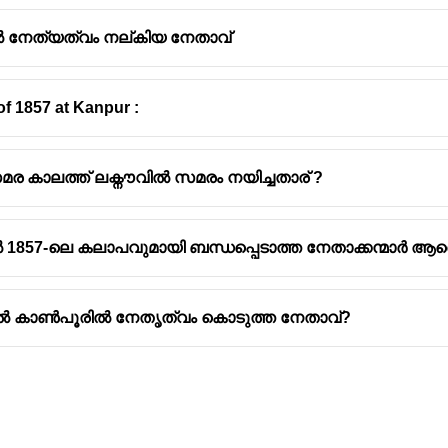
 നേത്യത്വം നല്കിയ നേതാവ്
 of 1857 at Kanpur :
മരം സംബന്ധിച്ച പ്രധാനപ്പെട്ട കാര്യങ്ങൾ:
മീററ്റ്
എന്ന സ്ഥലത്ത് ഇന്ത്യയിലെ ബ്രിട്ടിഷ് സൈനികർക
സമര കാലത്ത് ലക്നൗവിൽ സമരം നയിച്ചതാര് ?
അധികാരത്തിന്റെ ഭരണമുതൽ പെട്ടെന്ന് ഇടപെടലുകൾ, അന്
ങൾ സമരത്തിന് പ്രേരണയായി.
ൽ 1857-ലെ കലാപവുമായി ബന്ധപ്പെടാത്ത നേതാക്കന്മാർ ആര
കൻമാരായ സെപോയികൾ പ്രധാനമായും ഈ സമരത്തിൽ പങ്ക
ിൽ കാൺപൂരിൽ നേതൃത്വം കൊടുത്ത നേതാവ്?
ററ്റിൽ ആദ്യമായി ബ്രിട്ടിഷിന്റെ ആയുധങ്ങൾക്ക് വിരുദ്ധമായി 
: ദില്ലിയിൽ ലഹരിയായ Mughal സാമ്രാജ്യത്തിന്റെ അവസാന 
 ജാന്സി രാജവംശം പ്രതിനിധാനം ചെയ്തു.
നീളം വ്യാപിച്ചു, ദില്ലി, Lucknow, Kanpur എന്നിവിടങ്ങളിൽ