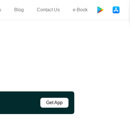
s
Blog
Contact Us
e-Book
Get App