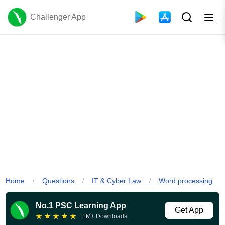
Challenger App
Home
Questions
IT & Cyber Law
Word processing
/
/
/
No.1 PSC Learning App
Get App
★
★
★
★
★
1M+ Downloads