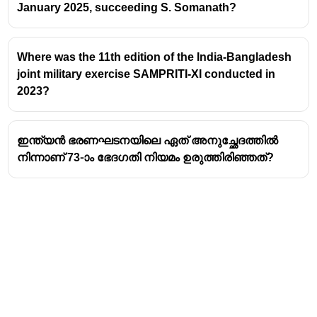
January 2025, succeeding S. Somanath?
തുടർച്ചയായി ഒഴുക്കിൽ നടത്തുന്ന ഒരു നൂതന
സാങ്കേതികവിദ്യയാണ്.
ഈ സാങ്കേതികവിദ്യ മരുന്നുകൾ,
Where was the 11th edition of the India-Bangladesh
രാസവസ്തുക്കൾ എന്നിവയുടെ ഉത്പാദനത്തിൽ
joint military exercise SAMPRITI-XI conducted in
കാര്യമായ പുരോഗതി കൊണ്ടുവരും.
2023?
പരമ്പരാഗത രീതികളേക്കാൾ വേഗത, സുരക്ഷ,
കാര്യക്ഷമത എന്നിവ വർദ്ധിപ്പിക്കാൻ ഇതിലൂടെ
സാധിക്കും.
ഇന്ത്യൻ ഭരണഘടനയിലെ ഏത് അനുച്ഛേദത്തിൽ
നിന്നാണ് 73-ാം ഭേദഗതി നിയമം ഉരുത്തിരിഞ്ഞത്?