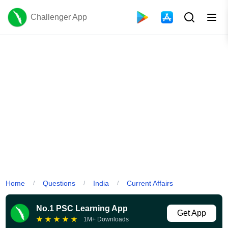
Challenger App
Home
Questions
India
Current Affairs
/
/
/
No.1 PSC Learning App
Get App
★
★
★
★
★
1M+ Downloads