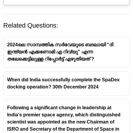
Related Questions:
2024ലെ സാമ്പത്തിക സർവേയുടെ ബദലായി "ദി
ഇന്ത്യൻ എക്കണോമി എ റിവ്യൂ" എന്ന
തലേക്കെട്ടിലുള്ള റിപ്പോർട്ട് എഴുതിയത് ?
ഇന്ത്യയിലെ ആദ്യത്തെ ഫ്ലോ
When did India successfully complete the SpaDex
കെമിസ്ട്രി ടെക്നോളജി ഹബ്
docking operation? 30th December 2024
ഇന്ത്യയിലെ ആദ്യത്തെ ഫ്ലോ കെമിസ്ട്രി
ടെക്നോളജി ഹബ്
ഹൈദരാബാദിൽ
സ്ഥാപിച്ചു.
Following a significant change in leadership at
India's premier space agency, which distinguished
ഇത്
ഇന്ത്യൻ ഇൻസ്റ്റിറ്റ്യൂട്ട് ഓഫ് കെമിക്കൽ
scientist was appointed as the new Chairman of
ടെക്നോളജി (IICT)
ആണ് വികസിപ്പിച്ചത്.
ISRO and Secretary of the Department of Space in
ഫ്ലോ കെമിസ്ട്രി എന്നത് രാസപ്രവർത്തനങ്ങൾ