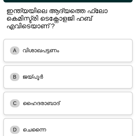
ഇന്ത്യയിലെ ആദ്യത്തെ ഫ്ലോ
കെമിസ്ട്രി ടെക്നോളജി ഹബ്
എവിടെയാണ് ?
വിശാഖപട്ടണം
A
ജയ്പൂ‌ർ
B
ഹൈദരാബാദ്
C
ചെന്നൈ
D