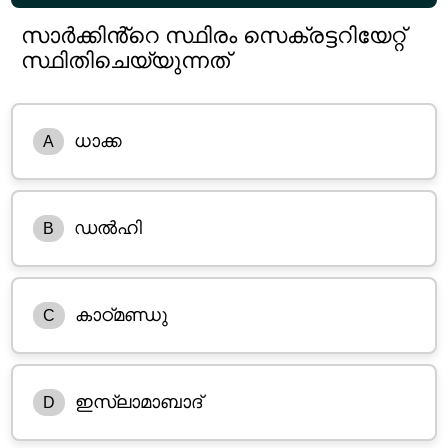
സാർക്കിൻ്റെ സ്ഥിരം സെക്രട്ടറിയേറ്റ്
സ്ഥിതിചെയ്യുന്നത്
ധാക്ക
A
ഡൽഹി
B
കാഠ്മണ്ഡു
C
ഇസ്ലാമാബാദ്
D