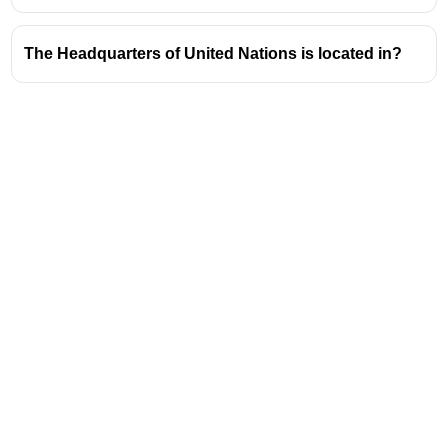
The Headquarters of United Nations is located in?
Address
Valamkottil Towers,
Judgemukku,