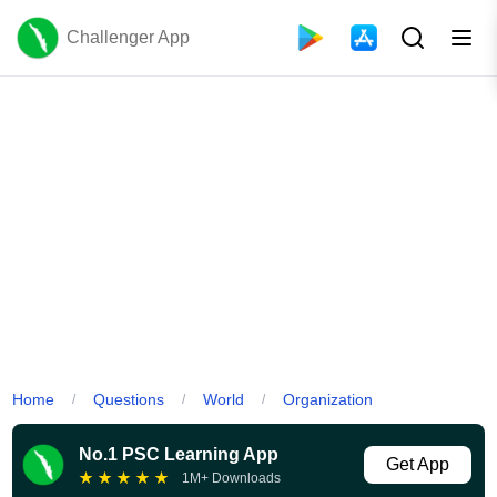
Challenger App
Home
Questions
World
Organization
/
/
/
No.1 PSC Learning App
Get App
★
★
★
★
★
1M+ Downloads