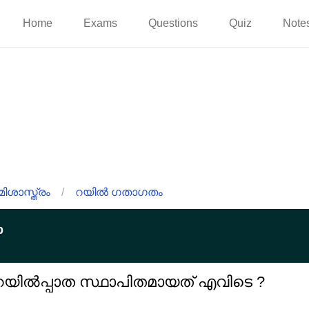
Home
Exams
Questions
Quiz
Note
ിശാസ്ത്രം
/
റയിൽ ഗതാഗതം
p
യിൽപ്പാത സ്ഥാപിതമായത് എവിടെ ?