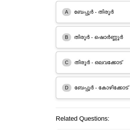
ബേപ്പൂർ - തിരൂർ
A
തിരൂർ - ഷൊർണ്ണൂർ
B
തിരൂർ - ഒലവക്കോട്
C
ബേപ്പൂർ - കോഴിക്കോട്
D
Related Questions: