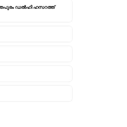
ന്തപുരം ഡൽഹി ഹസറത്ത്