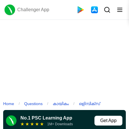
Challenger App
Home
Questions
കായികം
ഒളിമ്പിക്സ്
/
/
/
No.1 PSC Learning App
Get App
★
★
★
★
★
1M+ Downloads