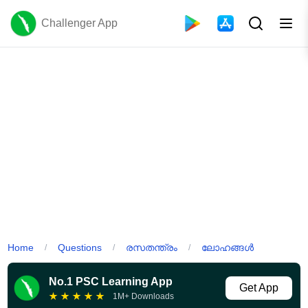
Challenger App
Home
Questions
രസതന്ത്രം
ലോഹങ്ങൾ
/
/
/
No.1 PSC Learning App
Get App
★
★
★
★
★
1M+ Downloads