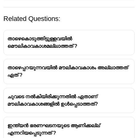
Related Questions:
താഴെകൊടുത്തിട്ടുള്ളവയിൽ
മൌലികാവകാശമല്ലാത്തത് ?
താഴെപ്പറയുന്നവയിൽ മൗലികാവകാശം അല്ലാത്തത്
ഏത് ?
ചുവടെ നൽകിയിരിക്കുന്നതിൽ ഏതാണ്
മൗലികാവകാശങ്ങളിൽ ഉൾപ്പെടാത്തത്?
ഇന്ത്യൻ ഭരണഘടനയുടെ ആണിക്കല്ല്
എന്നറിയപ്പെടുന്നത് ?