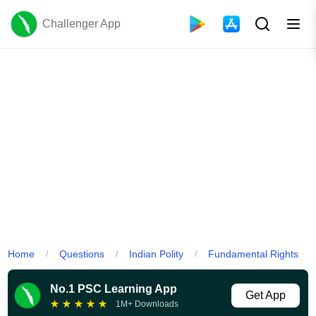
Challenger App
Home
Questions
Indian Polity
Fundamental Rights
/
/
/
No.1 PSC Learning App
Get App
★
★
★
★
★
1M+ Downloads