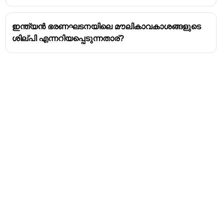
ഇന്ത്യൻ ഭരണഘടനയിലെ മൗലികാവകാശങ്ങളുടെ
ശില്പി എന്നറിയപ്പെടുന്നതാര്?
Address
Valamkottil Towers,