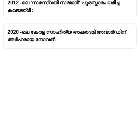
2012 -ലെ 'സരസ്വതി സമ്മാൻ' പുരസ്കാരം ലഭിച്ച
കവയത്രി :
2020 -ലെ കേരള സാഹിത്യ അക്കാദമി അവാർഡിന്
അർഹമായ നോവൽ