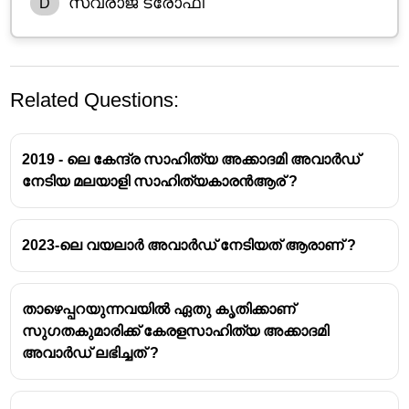
സ്വരാജ് ട്രോഫി
D
Related Questions:
2019 - ലെ കേന്ദ്ര സാഹിത്യ അക്കാദമി അവാർഡ്
നേടിയ മലയാളി സാഹിത്യകാരൻആര് ?
2023-ലെ വയലാർ അവാർഡ് നേടിയത് ആരാണ് ?
താഴെപ്പറയുന്നവയിൽ ഏതു കൃതിക്കാണ്
സുഗതകുമാരിക്ക് കേരളസാഹിത്യ അക്കാദമി
അവാർഡ് ലഭിച്ചത് ?