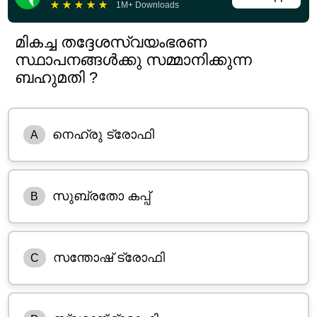
★
★
★
★
★
1M+ Downloads
മികച്ച തദ്ദേശസ്വയംഭരണ
സ്ഥാപനങ്ങൾക്കു സമ്മാനിക്കുന്ന
ബഹുമതി ?
നെഹ്രു ട്രോഫി
A
സുബ്രതോ കപ്പ്
B
സന്തോഷ് ട്രോഫി
C