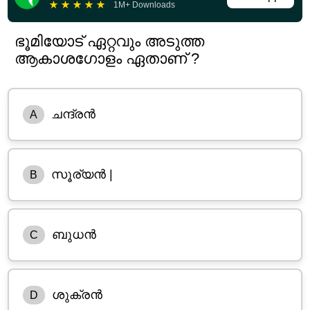
★
★
★
★
★
1M+ Downloads
ഭൂമിയോട് ഏറ്റവും അടുത്ത
ആകാശഗോളം ഏതാണ് ?
ചന്ദ്രൻ
A
സൂര്യൻ |
B
ബുധൻ
C
ശുക്രൻ
D