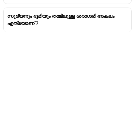
സൂര്യനും ഭൂമിയും തമ്മിലുള്ള ശരാശരി അകലം
എത്രയാണ് ?
Address
Valamkottil Towers,