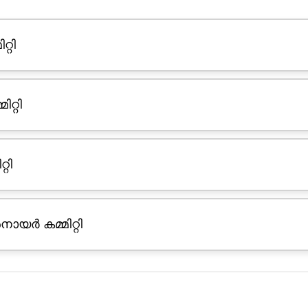
്റി
റ്റി
റി
നായർ കമ്മിറ്റി