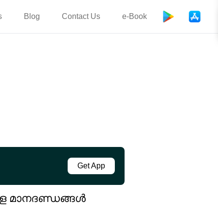
s
Blog
Contact Us
e-Book
Get App
ള മാനദണ്ഡങ്ങൾ