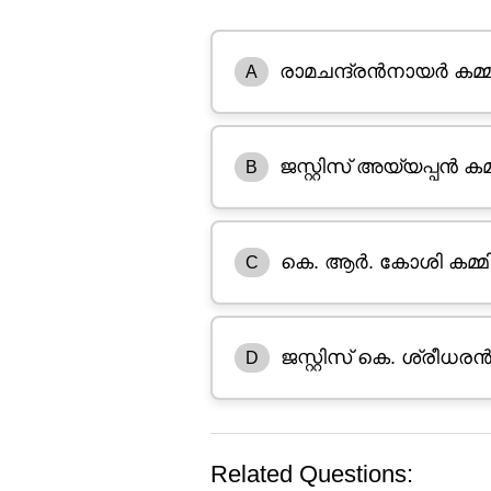
രാമചന്ദ്രൻനായർ കമ്മിറ
A
ജസ്റ്റിസ് അയ്യപ്പൻ കമ്മി
B
കെ. ആർ. കോശി കമ്മിറ്
C
ജസ്റ്റിസ് കെ. ശ്രീധരൻ
D
Related Questions: