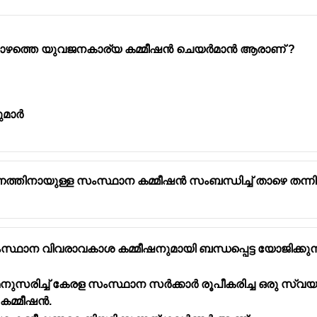
പോഴത്തെ യുവജനകാര്യ കമ്മീഷൻ ചെയർമാൻ ആരാണ് ?
ുമാർ 
്തിനായുള്ള സംസ്ഥാന കമ്മീഷൻ സംബന്ധിച്ച് താഴെ തന്നിര
്ഥാന വിവരാവകാശ കമ്മീഷനുമായി ബന്ധപ്പെട്ട യോജിക്കുന
നുസരിച്ച് കേരള സംസ്ഥാന സർക്കാർ രൂപീകരിച്ച ഒരു സ്
കമ്മീഷൻ.