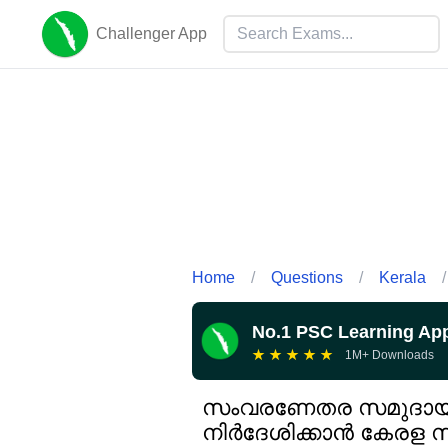
Challenger App
Home
/
Questions
/
Kerala
/
No.1 PSC Learning Ap
★
★
★
★
★
1M+ Downloads
സംവരണേതര സമുദായങ്ങ
നിർദേശിക്കാൻ കേരള സ