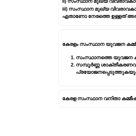
ii) സംസ്ഥാന മുഖ്യ വിവരാവക
iii) സംസ്ഥാന മുഖ്യ വിവരാവക
ഏതാണോ നേരത്തെ ഉള്ളത് അതായ
കേരളം സംസ്ഥാന യുവജന കമ്മീ
സംസ്ഥാനത്തെ യുവജന കാ
സമ്പൂർണ്ണ ശാക്തീകരണവും
പ്രയോജനപ്പെടുത്തുകയു
കേരള സംസ്ഥാന വനിതാ കമ്മീഷ