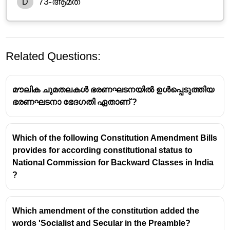
73-ആമത്
D
Related Questions:
മൗലിക ചുമതലകൾ ഭരണഘടനയിൽ ഉൾപ്പെടുത്തിയ
ഭരണഘടനാ ഭേദഗതി ഏതാണ് ?
Which of the following Constitution Amendment Bills
42-ാം ഭരണഘടനാ ഭേദഗതി (1976)
provides for according constitutional status to
National Commission for Backward Classes in India
ഇന്ദിരാ ഗാന്ധി പ്രധാനമന്ത്രിയായിരുന്ന
?
കാലത്താണ് 1976-ൽ 42-ാം ഭരണഘടനാ
ഭേദഗതി നടന്നത്.
ഈ ഭേദഗതിയിലൂടെ ഇന്ത്യൻ
Which amendment of the constitution added the
ഭരണഘടനയിൽ വലിയ മാറ്റങ്ങൾ
words 'Socialist and Secular in the Preamble?
വരുത്തുകയുണ്ടായി. ആയതിനാൽ ഇത്
'മിനി