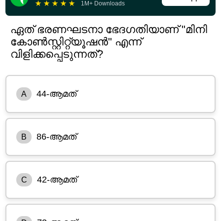
★
★
★
★
★
1M+ Downloads
ഏത് ഭരണഘടനാ ഭേദഗതിയാണ് "മിനി
കോൺസ്റ്റിറ്റ്യൂഷൻ" എന്ന്
വിളിക്കപ്പെടുന്നത്?
44-ആമത്
A
86-ആമത്
B
42-ആമത്
C