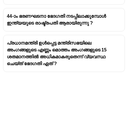
കോൺസ്റ്റിറ്റ്യൂഷൻ'
എന്ന് അറിയപ്പെടുന്നു.
പ്രധാന മാറ്റങ്ങൾ:
44-ാം ഭരണഘടനാ ഭേദഗതി നടപ്പിലാക്കുമ്പോൾ
ഇന്ത്യയുടെ രാഷ്ട്രപതി ആരായിരുന്നു ?
ഭരണഘടനയുടെ ആമുഖത്തിൽ
'സോഷ്യലിസ്റ്റ്', 'സെക്കുലർ',
'ഇന്റഗ്രിറ്റി' എന്നീ വാക്കുകൾ
പ്രധാനമന്ത്രി ഉൾപ്പെട്ട മന്ത്രിസഭയിലെ
കൂട്ടിച്ചേർത്തു.
അംഗങ്ങളുടെ എണ്ണം മൊത്തം അംഗങ്ങളുടെ 15
മൗലിക കർത്തവ്യങ്ങൾ (Fundamental
ശതമാനത്തിൽ അധികമാകരുതെന്ന് വ്യവസ്ഥ
Duties) കൂട്ടിച്ചേർത്തു (ഭാഗം IV A).
ചെയ്ത് ഭേദഗതി ഏത് ?
ലോകസഭയുടെയും സംസ്ഥാന
നിയമസഭകളുടെയും കാലാവധി 5
വർഷത്തിൽ നിന്ന് 6 വർഷമായി
ഉയർത്തി. (പിന്നീട് 44-ാം ഭേദഗതിയിലൂടെ
ഇത് തിരികെ 5 വർഷമാക്കി.)
ദേശീയ അടിയന്തരാവസ്ഥയുടെ
(National Emergency) കാലയളവ് ഒരു
സമയം ഒരു വർഷം വരെ നീട്ടാനുള്ള
അധികാരം നൽകി.
സുപ്രീം കോടതിക്കും ഹൈക്കോടതിക്കും