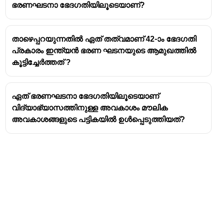
ഭരണഘടനാ ഭേദഗതിയിലൂടെയാണ്?
താഴെപ്പറയുന്നതിൽ ഏത് തത്വമാണ് 42-ാം ഭേദഗതി
പ്രകാരം ഇന്ത്യൻ ഭരണ ഘടനയുടെ ആമുഖത്തിൽ
കൂട്ടിച്ചേർത്തത് ?
ഏത് ഭരണഘടനാ ഭേദഗതിയിലൂടെയാണ്
വിദ്യാഭ്യാസത്തിനുള്ള അവകാശം മൗലിക
അവകാശങ്ങളുടെ പട്ടികയിൽ ഉൾപ്പെടുത്തിയത്?