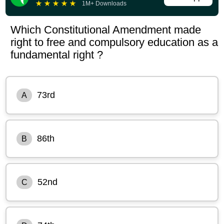
★
★
★
★
★
1M+ Downloads
Which Constitutional Amendment made
right to free and compulsory education as a
fundamental right ?
73rd
A
86th
B
52nd
C