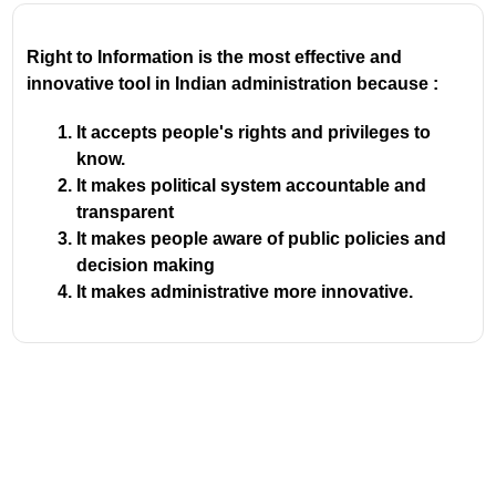
പ്രധാന ലക്ഷ്യം
, ഗവൺമെൻ്റ്
സ്ഥാപനങ്ങളുടെ പ്രവർത്തനങ്ങളിൽ
Right to Information is the most effective and
സുതാര്യതയും ഉത്തരവാദിത്തവും
innovative tool in Indian administration because :
ഉറപ്പുവരുത്തുക എന്നതാണ്.
ഈ നിയമപ്രകാരം, ഏതൊരു ഇന്ത്യൻ
It accepts people's rights and privileges to
പൗരനും ഗവൺമെൻ്റ് സ്ഥാപനങ്ങളിൽ നിന്ന്
know.
വിവരങ്ങൾ തേടാൻ അവകാശമുണ്ട്. അപേക്ഷ
It makes political system accountable and
ലഭിച്ച്
30 ദിവസത്തിനുള്ളിൽ
വിവരം
transparent
നൽകണം.
It makes people aware of public policies and
വിവരാവകാശ കമ്മീഷനുകൾ (Central
decision making
Information Commission - CIC, State Information
It makes administrative more innovative.
Commission - SIC) ഈ നിയമത്തിൻ്റെ
മേൽനോട്ടം വഹിക്കുന്നു.
മുഖ്യ വിവരാവകാശ കമ്മീഷണറെയും (Chief
Information Commissioner)
മറ്റ്
കമ്മീഷണർമാരെയും നിയമിക്കുന്നത്
രാഷ്ട്രപതിയാണ്
.
ഇന്ത്യൻ വിവരാവകാശ നിയമം
അറിയപ്പെടുന്നത്
'സൂര്യൻ്റെ പ്രകാശ