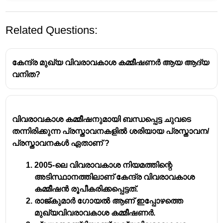
Related Questions:
കേന്ദ്ര മുഖ്യ വിവരാവകാശ കമ്മീഷണർ ആയ ആദ്യ
വനിത?
വിവരാവകാശ നിയമം: പ്രധാന
വിവരാവകാശ കമ്മീഷനുമായി ബന്ധപ്പെട്ട ചുവടെ
വസ്തുതകൾ
തന്നിരിക്കുന്ന പ്രസ്താവനകളിൽ ശരിയായ പ്രസ്താവന/
പ്രസ്താവനകൾ ഏതാണ് ?
വസ്തുതകൾ പുറത്തുവിടാനുള്ള അവകാശം
2005-ലെ വിവരാവകാശ നിയമത്തിന്റെ
(Freedom of the Press Act)
ആദ്യമായി
അടിസ്ഥാനത്തിലാണ് കേന്ദ്ര വിവരാവകാശ
പാസാക്കിയ രാജ്യം
സ്വീഡൻ
ആണ്.
കമ്മീഷൻ രൂപീകരിക്കപ്പെട്ടത്.
ഇത്
1766-ൽ
ആണ് സ്വീഡനിൽ നിലവിൽ
രാജ്കുമാർ ഗോയൽ ആണ് ഇപ്പോഴത്തെ
വന്നത്. പൊതുരേഖകളിലേക്കുള്ള പ്രവേശനം
മുഖ്യവിവരാവകാശ കമ്മീഷണർ.
പൗരന്മാർക്ക് ഉറപ്പുനൽകുന്ന ലോകത്തിലെ