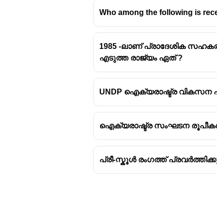
Who among the following is rec
1985 -ലാണ് പ്രാദേശിക സഹക
നാറ്റോ
എടുത്ത രാജ്യം ഏത് ?
1949 ഏപ്രിൽ 4-ന് നിലവിൽവന്
സഖ്യമാണ് നോർത്ത് അറ്റ്ലാ
UNDP ഐക്യരാഷ്ട്ര വികസന പ
ബെൽജിയത്തിലെ ബ്രസൽസി
ബാഹ്യ ശക്തികളിൽ നിന്നുള്
എന്നതാണ് ഇതിന്റെ പ്രധാന 
ഐക്യരാഷ്ട്ര സംഘടന രൂപീകര
12 രാഷ്ട്രങ്ങൾ ചേർന്ന് ആര
നാറ്റോ സൈനിക സഖ്യത്തില
പ്രീ-സ്കൂൾ രംഗത്ത് പ്രവർത്തിക
അവസാനമായി(32) ചേർന്ന ര
സമീപകാലത്ത് ഉക്രൈൻ നാറ്റ
ഘടകമാണ്.