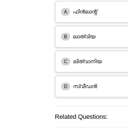
ഫിൻലാന്റ്
A
ലാത്വിയ
B
ലിത്വാനിയ
C
സ്വീഡൻ
D
Related Questions: