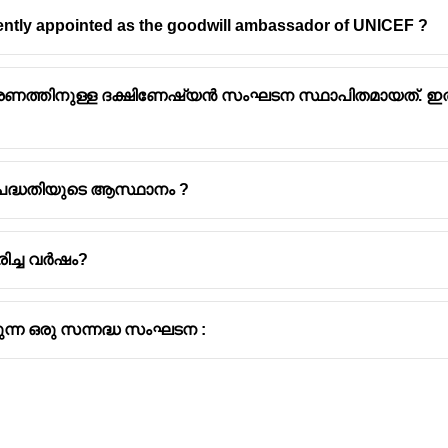
ently appointed as the goodwill ambassador of UNICEF ?
രണത്തിനുള്ള ദക്ഷിണേഷ്യൻ സംഘടന സ്ഥാപിതമായത്. ഇത
ന വടക്കൻ അറ്റ്ലാന്റിക് ഉടമ്പടി പ്രകാരം പ്രവർത്തിക്കുന
ന്റിക് ട്രീറ്റി ഓർഗനൈസേഷൻ എന്ന നാറ്റോ.
ദ്ധതിയുടെ ആസ്ഥാനം ?
ലാണ് ഇതിന്റെ ആസ്ഥാനം.
ള ആക്രമണമുണ്ടായാൽ അംഗരാഷ്ട്രങ്ങൾ ഒരുമിച്ച് നിന്ന് 
ലക്ഷ്യം.
ിച്ച വർഷം?
ംഭിച്ച ഈ സഖ്യത്തിൽ ഇപ്പോൾ 32 അംഗരാഷ്ട്രങ്ങളുണ്ട്.
െ 31 -ാ മത് അംഗരാജ്യം : ഫിൻലാൻഡ്
്കുന്ന ഒരു സന്നദ്ധ സംഘടന :
ാജ്യം :
സ്വീഡൻ
ോ അംഗത്വം നേടാൻ ശ്രമിച്ചത് റഷ്യ ഉക്രൈൻ യുദ്ധത്തില