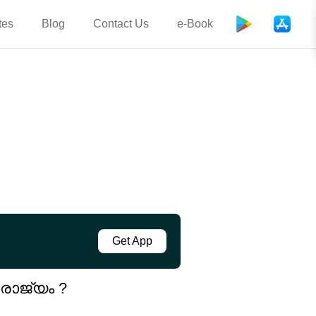
tes
Blog
Contact Us
e-Book
Get App
ാജ്യം ?