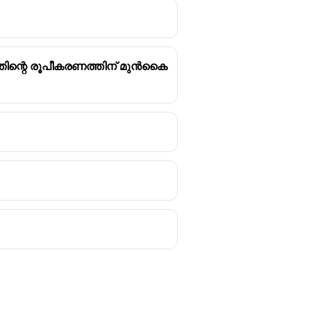
ിന്റെ രൂപീകരണത്തിന് മുൻകൈ
്ന അന്താരാഷ്ട്ര സൈനിക
അതിനെ പ്രതിരോധിക്കുക
േക്ക് നയിച്ച പ്രധാന