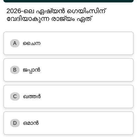
2026-ലെ ഏഷ്യൻ ഗെയിംസിന്
വേദിയാകുന്ന രാജ്യം ഏത്
ചൈന
A
ജപ്പാൻ
B
ഖത്തർ
C
ഒമാൻ
D