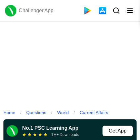
Challenger App
Home
Questions
World
Current Affairs
/
/
/
No.1 PSC Learning App
Get App
★
★
★
★
★
1M+ Downloads