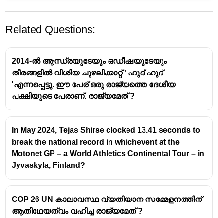
Related Questions:
2014-ൽ ആന്ധ്രയുടേയും ഒഡീഷയുടേയും
തീരങ്ങളിൽ വിശിയ ചുഴലിക്കാറ്റ് ' ഹുദ് ഹുദ്
'എന്നപ്പെട്ടു. ഈ പേര് ഒരു രാജ്യത്തെ ദേശീയ
പക്ഷിയുടെ പേരാണ്. രാജ്യമേത് ?
2026 ഏഷ്യൻ ഗെയിംസ്
In May 2024, Tejas Shirse clocked 13.41 seconds to
വേദി:
ജപ്പാനിലെ ഐച്ചി പ്രിഫെക്ചറും നഗരവും
break the national record in whichevent at the
(Aichi Prefecture and Nagoya city) ചേർന്നാണ്
Motonet GP – a World Athletics Continental Tour – in
2026-ലെ ഏഷ്യൻ ഗെയിംസിന് ആതിഥേയത്വം
Jyvaskyla, Finland?
വഹിക്കുന്നത്.
ചരിത്രപരമായ പ്രാധാന്യം:
ഏഷ്യൻ
ഗെയിംസിന് ജപ്പാൻ ആതിഥേയത്വം വഹിക്കുന്നത്
COP 26 UN കാലാവസ്ഥ വ്യതിയാന സമ്മേളനത്തിന്
ഇത് മൂന്നാം തവണയാണ്. 1958-ൽ
ആതിഥേയത്വം വഹിച്ച രാജ്യമേത് ?