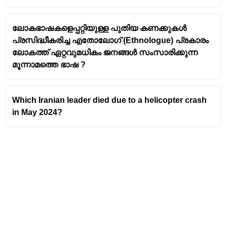
ടോക്കിയോയിലും 1994-ൽ ഹിരോഷിമയിലും
ഗെയിംസ് നടന്നിട്ടുണ്ട്.
ലോകഭാഷകളെപ്പറ്റിയുള്ള പുതിയ കണക്കുകൾ
പ്രസിദ്ധീകരിച്ച എതോലോഗ് (Ethnologue) പ്രകാരം
ലോകത്ത് ഏറ്റവുമധികം ജനങ്ങൾ സംസാരിക്കുന്ന
മൂന്നാമത്തെ ഭാഷ ?
Which Iranian leader died due to a helicopter crash
in May 2024?