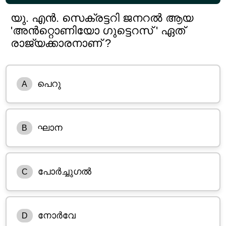
യു. എൻ. സെക്രട്ടറി ജനറൽ ആയ
'അൻറ്റൊണിയോ ഗുട്ടെറസ് ' ഏത്
രാജ്യക്കാരനാണ് ?
പെറു
A
ഘാന
B
പോർച്ചുഗൽ
C
നോർവേ
D