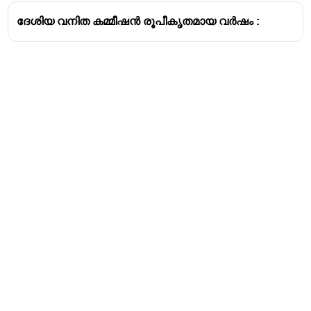
ദേശിയ വനിത കമ്മീഷൻ രൂപീകൃതമായ വർഷം :
Address
Valamkottil Towers,
Judgemukku,
Download Challenger App