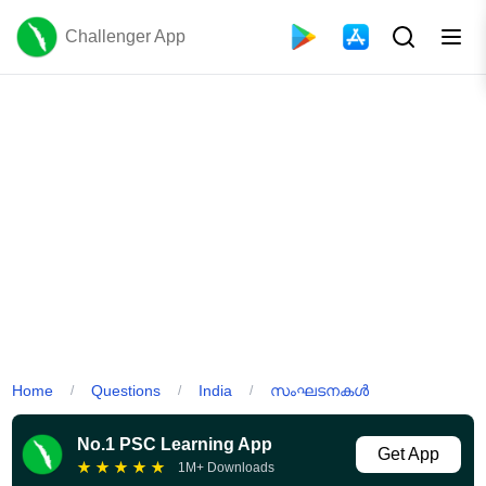
Challenger App
Home
Questions
India
സംഘടനകൾ
/
/
/
No.1 PSC Learning App
Get App
★
★
★
★
★
1M+ Downloads