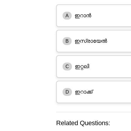
ഇറാൻ
A
ഇസ്രായേൽ
B
ഇറ്റലി
C
ഇറാക്ക്
D
Related Questions: