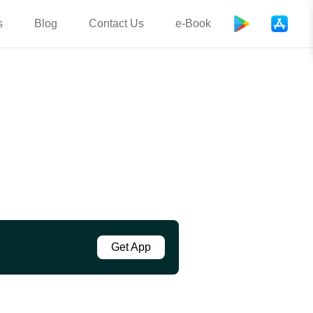
s
Blog
Contact Us
e-Book
Get App