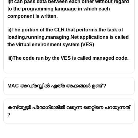
i)It can pass data between each other without regard 
കണക്റ്റുചെയ്‌ത ഉപകരണത്തിന്റെയും MAC
to the programming language in which each 
വിലാസം പഠിച്ച്, ഡാറ്റ അയച്ച ഉപകരണത്തിന്
component is written.
മാത്രം (യഥാർത്ഥ ലക്ഷ്യസ്ഥാനത്തിന് മാത്രം)
ഡാറ്റ കൈമാറാൻ ഇത് സഹായിക്കുന്നു. ഇത്
ii)The portion of the CLR that performs the task of 
നെറ്റ്‌വർക്കിലെ അനാവശ്യ ട്രാഫിക്
loading,running,managing.Net applications is called 
കുറയ്ക്കുന്നു.
the virtual environment system (VES)
മറ്റ് ഓപ്ഷനുകൾ:
iii)The code run by the VES is called managed code.
(B) റൂട്ടർ (Router):
ഇത് വ്യത്യസ്ത
നെറ്റ്‌വർക്കുകളെ (ഉദാഹരണത്തിന്, നിങ്ങളുടെ
LAN-ഉം ഇൻ്റർനെറ്റും) ബന്ധിപ്പിക്കുകയും
IP
MAC അഡ്രസ്സിൽ എത്ര അക്കങ്ങൾ ഉണ്ട് ?
വിലാസങ്ങളെ (Layer 3)
അടിസ്ഥാനമാക്കി ഡാറ്റാ
പാക്കറ്റുകൾക്ക് ദിശാസൂചന നൽകുകയും
ചെയ്യുന്നു.
കമ്പ്യൂട്ടർ പ്രോഗ്രാമിൽ വരുന്ന തെറ്റിനെ പറയുന്നത്
(C) ഹബ് (Hub):
ഇത് ഒരു ലെയർ 1 ഉപകരണമാണ്.
?
ഇതിന് ട്രാഫിക് ഫിൽട്ടർ ചെയ്യാനുള്ള
കഴിവില്ല. ഒരു പോർട്ടിൽ ലഭിക്കുന്ന ഡാറ്റ മറ്റ്
എല്ലാ പോർട്ടുകളിലേക്കും ബ്രോഡ്കാസ്റ്റ്