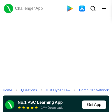
Challenger App
Home
Questions
IT & Cyber Law
Computer Network
/
/
/
No.1 PSC Learning App
Get App
★
★
★
★
★
1M+ Downloads