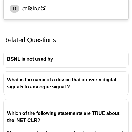
ബ്രിഡ്‌ജ്
D
Related Questions:
BSNL is not used by :
What is the name of a device that converts digital
ഒരു
സ്വിച്ച് (Switch)
ആണ് ഒരു ലോക്കൽ ഏരിയ
signals to analogue signal ?
നെറ്റ്‌വർക്കിലെ (LAN) കമ്പ്യൂട്ടറുകളെ പരസ്പരം
ബന്ധിപ്പിക്കുകയും
MAC വിലാസങ്ങളെ (Media
Access Control address)
അടിസ്ഥാനമാക്കി ഡാറ്റാ
ട്രാഫിക്ക് ഫിൽട്ടർ ചെയ്യുകയും ചെയ്യുന്നത്.
Which of the following statements are TRUE about 
the .NET CLR?
സ്വിച്ച്:
ഇത് OSI മോഡലിലെ
ഡാറ്റാ ലിങ്ക്
ലെയറിൽ (Layer 2)
പ്രവർത്തിക്കുന്നു. ഓരോ