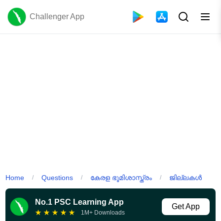
Challenger App
Home
Questions
കേരള ഭൂമിശാസ്ത്രം
ജില്ലകൾ
/
/
/
No.1 PSC Learning App
Get App
★
★
★
★
★
1M+ Downloads