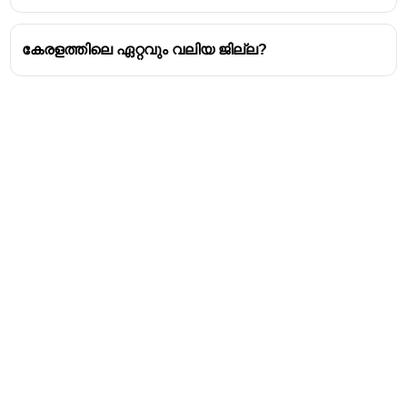
കേരളത്തിലെ ഏറ്റവും വലിയ ജില്ല?
Address
Valamkottil Towers,