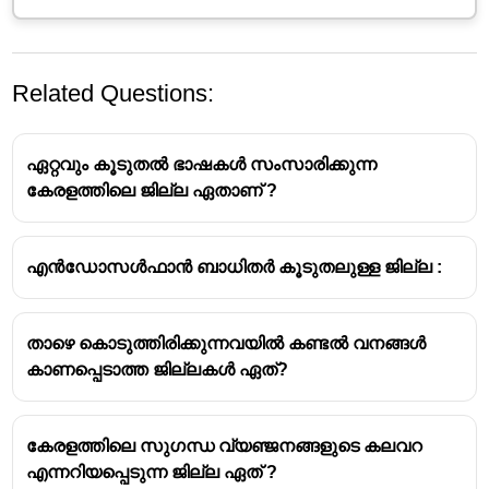
Related Questions:
ഏറ്റവും കൂടുതൽ ഭാഷകൾ സംസാരിക്കുന്ന
കേരളത്തിലെ ജില്ല ഏതാണ് ?
എൻഡോസൾഫാൻ ബാധിതർ കൂടുതലുള്ള ജില്ല :
കേരളത്തിലെ മലപ്പുറം ജില്ലയാണ് ഇന്ത്യയിൽ
ആദ്യമായി സമ്പൂർണ്ണ ഇ-ലിറ്ററേറ്റ് ജില്ലയായി
പ്രഖ്യാപിക്കപ്പെട്ടത്.
താഴെ കൊടുത്തിരിക്കുന്നവയിൽ കണ്ടൽ വനങ്ങൾ
2005 ലാണ് ഈ നേട്ടം കൈവരിച്ചത്
കാണപ്പെടാത്ത ജില്ലകൾ ഏത്?
കേരളത്തിലെ സുഗന്ധ വ്യഞ്ജനങ്ങളുടെ കലവറ
എന്നറിയപ്പെടുന്ന ജില്ല ഏത് ?