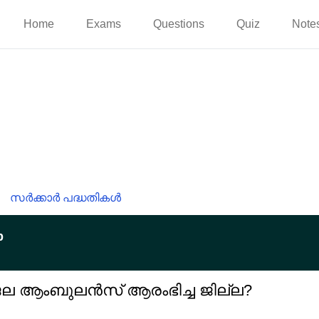
Home
Exams
Questions
Quiz
Note
സർക്കാർ പദ്ധതികൾ
p
ജല ആംബുലൻസ് ആരംഭിച്ച ജില്ല?