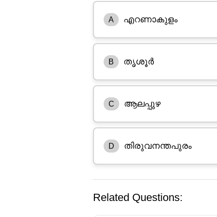
എറണാകുളം
A
തൃശൂർ
B
ആലപ്പുഴ
C
തിരുവനന്തപുരം
D
Related Questions: