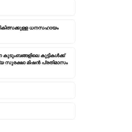
ചികിത്സക്കുള്ള ധനസഹായം
ാണ്.
കുടുംബങ്ങളിലെ കുട്ടികൾക്ക്
യ സുരക്ഷാ മിഷൻ പ്രതിമാസം
ഉദ്ഘാടനം ചെയ്തത്.
ികളിലേക്ക് അതിവേഗം
ളിലെ ജനങ്ങൾക്ക് ഇത് വലിയ
 സംയുക്ത സംരംഭമായാണ് ഈ ജല
വൈദ്യസഹായം നൽകാനും ഇതിന്