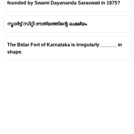
founded by Swami Dayananda Saraswati in 1875?
ന്റെ അടിസ്ഥാനത്തിൽ 1998-ൽ ഈ ചലച്ചിത്രം
സംവിധാനം ചെയ്തു. 1947-ലെ ഇന്ത്യാ-
പാകിസ്ഥാൻ വിഭജനത്തിന്റെ പശ്ചാത്തലത്തിൽ
സ്മാർട്ട് സിറ്റി ദൗത്യത്തിന്റെ ലക്ഷ്യം
ഒരു അതിർത്തി ഗ്രാമത്തിലെ ജനങ്ങളുടെ
ജീവിതത്തിലുണ്ടായ മാറ്റങ്ങളും ദുരന്തങ്ങളും
ചിത്രീകരിക്കുന്ന ഈ സിനിമ ഇന്ത്യൻ സിനിമാ
The Bidar Fort of Karnataka is irregularly ______ in
ചരിത്രത്തിലെ ഒരു പ്രധാന കൃതിയാണ്.
shape.
മറ്റ് ഓപ്ഷനുകൾ:
പാർട്ടീഷൻ - ഇത് വിഭജനവുമായി ബന്ധപ്പെട്ട
മറ്റൊരു ചിത്രമാണ്.
തമസ്സ് - ഗോവിന്ദ് നിഹലാനി സംവിധാനം
ചെയ്ത ചിത്രം
മേഘേ ധക്കാ താര - സത്യജിത് റേയുടെ
ബംഗാളി ചിത്രം