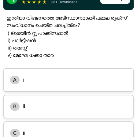
★
★
★
★
★
1M+ Downloads
ഇന്ത്യാ വിഭജനത്തെ അടിസ്ഥാനമാക്കി പമ്മല രുക്‌സ്
സംവിധാനം ചെയ്ത ചലച്ചിത്രം?
i) ട്രെയിൻ റ്റു പാക്കിസ്ഥാൻ
ii) പാർട്ടീഷൻ
iii) തമസ്സ്
iv) മേഘേ ധക്കാ താര
i
A
ii
B
iii
C