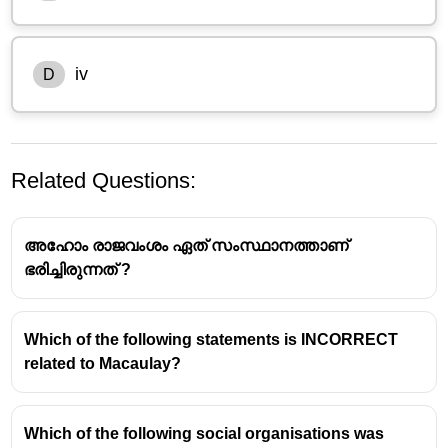
iv
D
Related Questions:
അഹോം രാജവംശം ഏത് സംസ്ഥാനത്താണ്
ഭരിച്ചിരുന്നത് ?
Which of the following statements is INCORRECT
ഇന്ത്യാ വിഭജനത്തെ അടിസ്ഥാനമാക്കി പമ്മല
related to Macaulay?
രുക്‌സ് സംവിധാനം ചെയ്ത ചലച്ചിത്രം "ട്രെയിൻ
റ്റു പാക്കിസ്ഥാൻ" (Train to Pakistan) ആണ്.
പമ്മല രുക്‌സ് (Pamela Rooks) ഖുശ്വന്ത്
Which of the following social organisations was
സിംഗിന്റെ പ്രശസ്ത നോവലായ "Train to Pakistan"