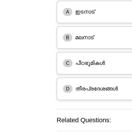
ഇടനാട്
A
മലനാട്
B
പീഠഭൂമികൾ
C
തീരപ്രദേശങ്ങൾ
D
Related Questions: