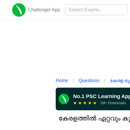
Challenger App
Home
/
Questions
/
കേരള ഭൂമ
No.1 PSC Learning Ap
★
★
★
★
★
1M+ Downloads
കേരളത്തിൽ ഏറ്റവും 