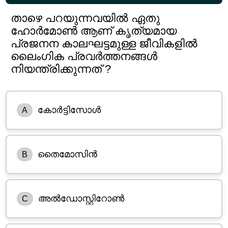
താഴെ പറയുന്നവയിൽ ഏതു
ഹോർമോൺ ആണ് കൃത്യമായ
പ്രജനന കാലഘട്ടമുള്ള ജീവികളിൽ
ലൈംഗിക പ്രവർത്തനങ്ങൾ
നിയന്ത്രിക്കുന്നത് ?
കോർട്ടിസോൾ
A
തൈമോസിൻ
B
അൽഡോസ്റ്റിറോൺ
C