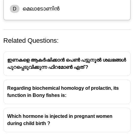
മെലാടോണിൻ
D
Related Questions:
ഇണകളെ ആകർഷിക്കാൻ പെൺ പട്ടുനൂൽ ശലഭങ്ങൾ
പുറപ്പെടുവിക്കുന്ന ഫിറമോൺ ഏത് ?
മെലാടോണിൻ (Melatonin):
തലച്ചോറിലെ
പീനിയൽ
Regarding biochemical homology of prolactin, its
ഗ്രന്ഥി
(Pineal gland) ഉത്പാദിപ്പിക്കുന്ന
function in Bony fishes is:
ഹോർമോണാണിത്.
പ്രകാശത്തിൻ്റെയും ഇരുട്ടിൻ്റെയും ദൈർഘ്യം
Which hormone is injected in pregnant women
അനുസരിച്ചാണ് ഇതിൻ്റെ ഉത്പാദനം.
during child birth ?
രാത്രിയിൽ ഇതിൻ്റെ അളവ് വർധിക്കുന്നു.
കാലക്രമേണയുള്ള (Seasonal)
ദിവസത്തിൻ്റെ