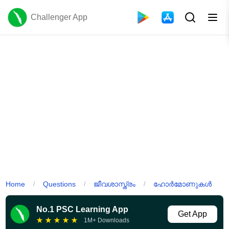
Challenger App
Home
Questions
ജീവശാസ്ത്രം
ഹോർമോണുകൾ
/
/
/
No.1 PSC Learning App
Get App
★
★
★
★
★
1M+ Downloads