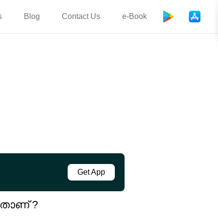
s
Blog
Contact Us
e-Book
Get App
ഏതാണ് ?