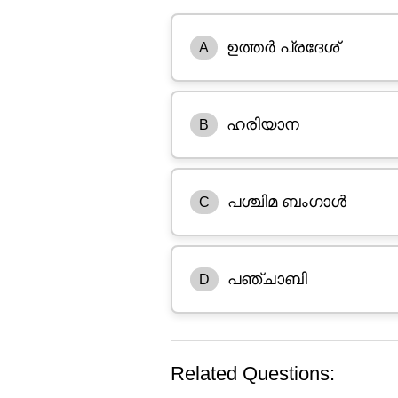
ഉത്തർ പ്രദേശ്
A
ഹരിയാന
B
പശ്ചിമ ബംഗാൾ
C
പഞ്ചാബി
D
Related Questions: