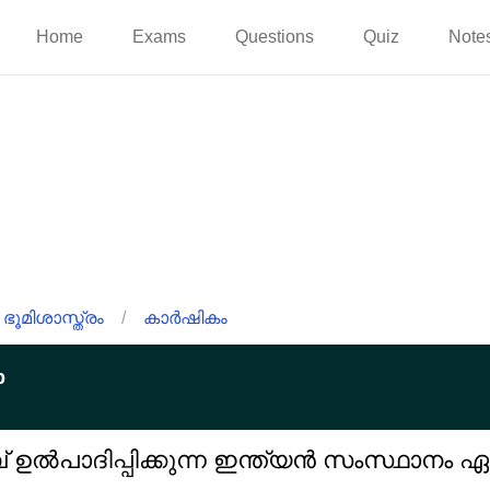
Home
Exams
Questions
Quiz
Note
ഭൂമിശാസ്ത്രം
/
കാർഷികം
p
പ് ഉൽപാദിപ്പിക്കുന്ന ഇന്ത്യൻ സംസ്ഥാനം 