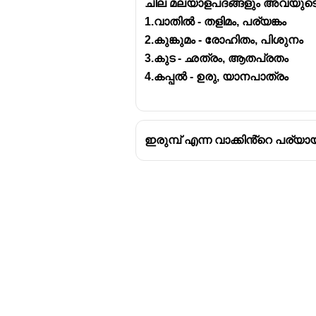
ചില മലയാളപദങ്ങളും അവയുടെ
1.വാതിൽ - തളിമം, പര്യങ്കം
2.കുങ്കുമം - രോഹിതം, പിശുനം
3.കുട - ഛത്രം, ആതപ്രതം
4.കപ്പൽ - ഉരു, യാനപാത്രം
ഇരുമ്പ് എന്ന വാക്കിൻ്റെ പര്യ