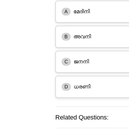
മേദിനി
A
അവനി
B
ജനനി
C
ധരണി
D
Related Questions: