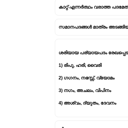
കാറ്റ് എന്നർത്ഥം വരാത്ത പദമേത്
സമാനപദങ്ങൾ മാത്രം അടങ്ങിയ
പര്യായം
ഭൂമി - മേദിനി,അവനി,ധര
അമ്മ - ജനനി ,
ജനയിത്രി,
ശരിയായ പര്യായപദം രേഖപ്പെടു
1) രിപു, ഹരി, വൈരി
2) ഗഗനം, നഭസ്സ്, വ്യോമം
3) നഗം, അചലം, വിപിനം
4) അശ്വം, ദ്യുതം, ദേവനം