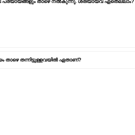
 പര്യായങ്ങളും താഴെ നൽകുന്നു. ശരിയായവ ഏതെല്ലാം?
ായം താഴെ തന്നിട്ടുള്ളവയിൽ ഏതാണ്?