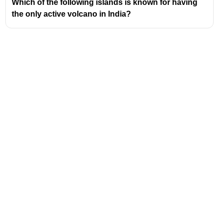
Which of the following islands is known for having
the only active volcano in India?
Address
Valamkottil Towers,
Judgemukku,
Download Challenger App