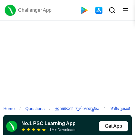
Challenger App
Home
Questions
ഇന്ത്യൻ ഭൂമിശാസ്ത്രം
ദ്വീപുകൾ
/
/
/
No.1 PSC Learning App
Get App
★
★
★
★
★
1M+ Downloads