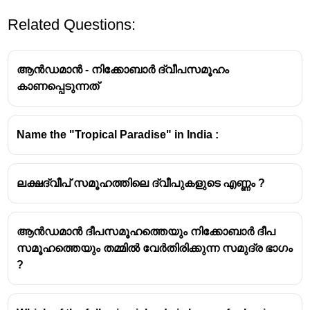
Related Questions:
ആൻഡമാൻ - നിക്കോബാർ ദ്വീപസമൂഹം
കാണപ്പെടുന്നത്
Name the "Tropical Paradise" in India :
ലക്ഷദ്വീപ് സമൂഹത്തിലെ ദ്വീപുകളുടെ എണ്ണം ?
ആൻഡമാൻ ദീപസമൂഹത്തെയും നിക്കോബാർ ദീപ
സമൂഹത്തെയും തമ്മിൽ വേർതിരിക്കുന്ന സമുദ്ര ഭാഗം
?