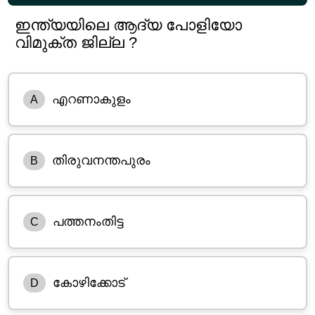
ഇന്ത്യയിലെ ആദ്യ പോളിയോ
വിമുക്ത ജില്ല ?
എറണാകുളം
A
തിരുവനന്തപുരം
B
പത്തനംതിട്ട
C
കോഴിക്കോട്
D