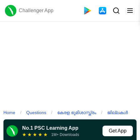
Challenger App
Home
Questions
കേരള ഭൂമിശാസ്ത്രം
ജില്ലകൾ
/
/
/
No.1 PSC Learning App
Get App
★
★
★
★
★
1M+ Downloads