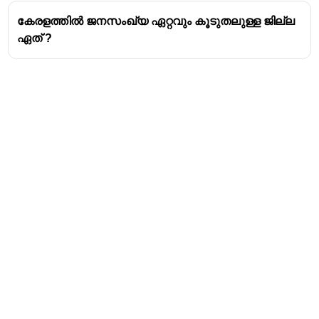
കേരളത്തിൽ ജനസംഖ്യ ഏറ്റവും കൂടുതലുള്ള ജില്ല
ഏത് ?
Address
Valamkottil Towers,
Judgemukku,