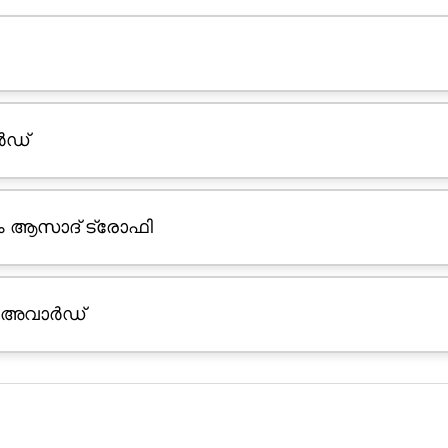
ർഡ്
ം ആസാദ് ട്രോഫി
ന അവാർഡ്