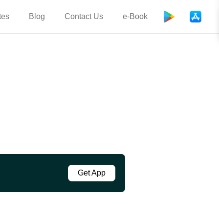
tes
Blog
Contact Us
e-Book
Get App