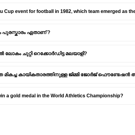
ru Cup event for football in 1982, which team emerged as the 
 പുരസ്കാരം ഏതാണ് ?
ത്ന അവാർഡ്
ിൽ ലോകം ചുറ്റി റെക്കോർഡിട്ട മലയാളി?
 ഏറ്റവും വലിയ പുരസ്കാരമാണ് ധ്യാൻചന്ദ് ഖേൽ രത്ന അവ
ൽ രത്ന അവാർഡ് എന്നറിയപ്പെട്ടിരുന്നു.
ായിരുന്ന ധ്യാൻചന്ദിന്റെ ഓർമ്മയ്ക്കായാണ് ഈ പുരസ്കാരത്ത
 മികച്ച കായികതാരത്തിനുള്ള ജിമ്മി ജോര്‍ജ്‌ ഫൌണ്ടേഷന്‍ അവ
ആദ്യമായി നൽകി തുടങ്ങിയത്.
താരത്തിനോ ടീമിനോ കഴിഞ്ഞ നാല് വർഷത്തെ പ്രകടനത്തിന
win a gold medal in the World Athletics Championship?
ാണിത്.
യും ഒരു മെഡലും പ്രശസ്തിപത്രവും അടങ്ങുന്നതാണ് സമ്
രസ്കാരം ചെസ്സ് ഇതിഹാസം വിശ്വനാഥൻ ആനന്ദിനാണ് ലഭിച്