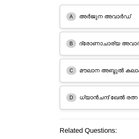
അർജുന അവാർഡ്
A
ദ്രോണാചാര്യ അവാ
B
മൗലാന അബ്ദുൽ കലാ
C
ധ്യാൻചന്ദ് ഖേൽ രത്
D
Related Questions: