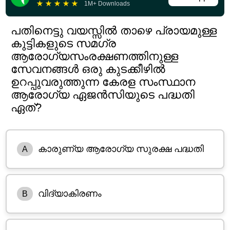
★
★
★
★
★
1M+ Downloads
പതിനെട്ടു വയസ്സിൽ താഴെ പ്രായമുള്ള
കുട്ടികളുടെ സമഗ്ര
ആരോഗ്യസംരക്ഷണത്തിനുള്ള
സേവനങ്ങൾ ഒരു കുടക്കീഴിൽ
ഉറപ്പുവരുത്തുന്ന കേരള സംസ്ഥാന
ആരോഗ്യ ഏജൻസിയുടെ പദ്ധതി
ഏത്?
കാരുണ്യ ആരോഗ്യ സുരക്ഷ പദ്ധതി
A
വിദ്യാകിരണം
B