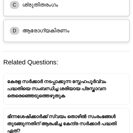
ശ്രുതിതരംഗം
C
ആരോഗ്യകിരണം
D
Related Questions:
കേരള സർക്കാർ നടപ്പാക്കുന്ന സ്നേഹപൂർവ്വം
പദ്ധതിയെ സംബന്ധിച്ച ശരിയായ പ്രസ്താവന
തെരെഞ്ഞെടുത്തെഴുതുക
ആരോഗ്യ കിരണം പദ്ധതി
ഭിന്നശേഷിക്കാർക്ക് സ്വയം തൊഴിൽ സംരംഭങ്ങൾ
പതിനെട്ട് വയസ്സിൽ താഴെയുള്ള കുട്ടികളുടെ
തുടങ്ങുന്നതിന് ആരംഭിച്ച കേന്ദ്ര സർക്കാർ പദ്ധതി
സമഗ്ര ആരോഗ്യ സംരക്ഷണത്തിനായുള്ള
ഏത്?
കേരളത്തിലെ ആരോഗ്യ ഏജൻസിയുടെ പദ്ധതി