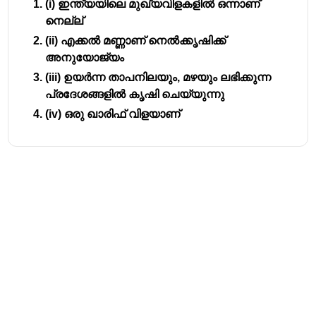
(i) ഇന്ത്യയിലെ മുഖ്യവിളകളിൽ ഒന്നാണ്
നെല്ല്
(ii) എക്കൽ മണ്ണാണ് നെൽക്കൃഷിക്ക്
അനുയോജ്യം
(iii) ഉയർന്ന താപനിലയും, മഴയും ലഭിക്കുന്ന
പ്രദേശങ്ങളിൽ കൃഷി ചെയ്യുന്നു
(iv) ഒരു ഖാരിഫ് വിളയാണ്