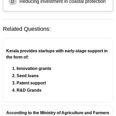
Reducing investment in coastal protection
D
Related Questions:
Kerala provides startups with early-stage support in
the form of:
Innovation grants
Seed loans
Kerala is actively pursuing a strategy to reduce its
Patent support
vulnerability to climate change impacts and lower
R&D Grands
its carbon footprint, which is the definition of climate
resilience and mitigation.
Renewable Energy:
The state has ambitious goals,
including achieving
100% renewable energy by
According to the Ministry of Agriculture and Farmers