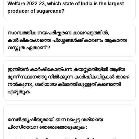
2040
and
net-zero emissions by 2050
. Initiatives
Welfare 2022-23, which state of India is the largest
include promoting rooftop solar, floating solar power
producer of sugarcane?
plants, and establishing a Green Hydrogen Policy.
Green Transport:
Kerala has pioneered green
സാമ്പത്തിക നയപരിഷ്കരണ കാലഘട്ടത്തിൽ,
transport initiatives, such as the
world's first fully
കാർഷികരംഗത്തെ പ്രശ്നങ്ങൾക്ക് കാരണം ആകാത്ത
solar-powered airport at Kochi
, and the
വസ്തുത ഏതാണ് ?
development of
electric and hydrogen-powered
boats
.
ഇന്ത്യൻ കാർഷികോത്പന്ന കയറ്റുമതിയിൽ ആദ്യ
മൂന്ന് സ്ഥാനത്തു നിൽക്കുന്ന കാർഷികവിളകൾ താഴെ
നൽകുന്നു. ശരിയായ ക്രമത്തിലുള്ളത് കണ്ടെത്തി
എഴുതുക.
നെൽക്കൃഷിയുമായി ബന്ധപ്പെട്ട ശരിയായ
പ്രസ്‌താവന തെരെഞ്ഞെടുക്കുക :