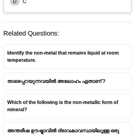
C
D
Related Questions:
Identify the non-metal that remains liquid at room
temperature.
താഴെപ്പറയുന്നവയിൽ അലോഹം ഏതാണ് ?
ചന്ദ്രന്റെ ദക്ഷിണ ധ്രുവത്തിൽ s അലോഹ
മൂലകത്തിൻ്റെ സാന്നിധ്യമാണ്
ചാന്ദ്രയാൻ-3 കണ്ടെത്തിയത്
Which of the following is the non-metallic form of
mineral?
അന്തരീഷ ഊഷ്മാവിൽ ദ്രാവകാവസ്ഥയിലുള്ള ഒരു