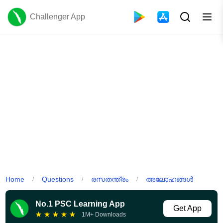
Challenger App
Home
Questions
രസതന്ത്രം
അലോഹങ്ങൾ
/
/
/
No.1 PSC Learning App
Get App
★
★
★
★
★
1M+ Downloads