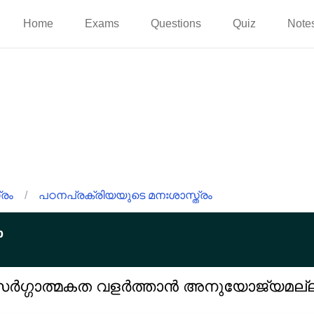
Home
Exams
Questions
Quiz
Note
്രം
/
പഠനപ്രക്രിയയുടെ മനഃശാസ്ത്രം
p
സർഗ്ഗാത്മകത വളർത്താൻ അനുയോജ്യമല്ലാ