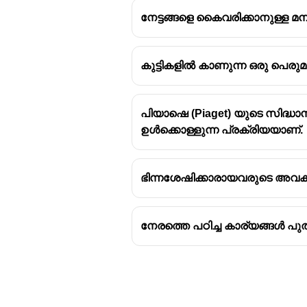
നേട്ടങ്ങളെ കൈവരിക്കാനുള്ള മന
കുട്ടികളിൽ കാണുന്ന ഒരു പെരു
സർഗ്ഗാത്മകത (Creativity)
പിയാഷെ (Piaget) യുടെ സിദ്ധാന
പുതിയതോ പുതുമയുള്ളതോ ആയ 
ഉൾക്കൊള്ളുന്ന പ്രക്രിയയാണ്.
ശേഷിയാണ്
സർഗാത്മകത
.
ഭിന്നശേഷിക്കാരായവരുടെ അവക
സർഗ്ഗാത്മകതയുടെ സവിശ
സാർവത്രികം
നേരത്തെ പഠിച്ച കാര്യങ്ങൾ പു
ജന്മസിദ്ധം / ആർജ്ജിതം
ആത്മനിഷ്ടം
വിവ്രജന ചിന്തനത്തെ (Dive
പൂർണ്ണമായും നൈമിഷിക