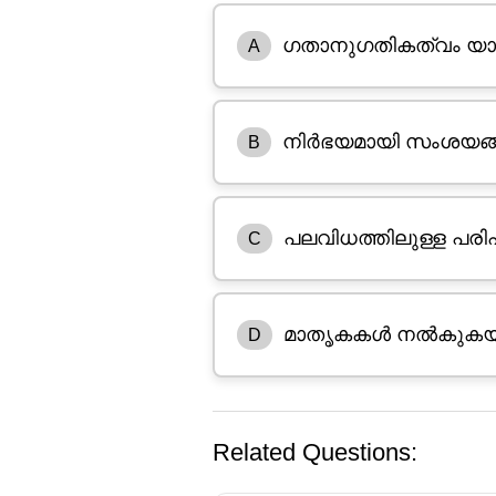
ഗതാനുഗതികത്വം യാന്
A
നിർഭയമായി സംശയങ്ങ
B
പലവിധത്തിലുള്ള പര
C
മാതൃകകൾ നൽകുകയും
D
Related Questions: