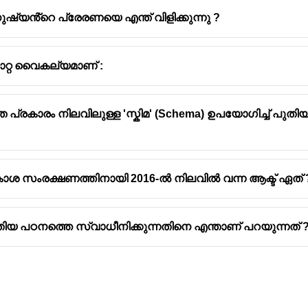
ുഷ്യൻ്റെ പ്രേരണയെ എന്ത് വിളിക്കുന്നു ?
മാറ്റ വൈകല്യമാണ് :
്ത പ്രകാരം നിലവിലുള്ള 'സ്കിമ' (Schema) ഉപയോഗിച്ച് പ
ഒരാശയത്തെയോ വസ്തുവിനെയോ സൃഷ്ടിക്കാനോ കണ്ടെത്ത
ാശ സംരക്ഷണത്തിനായി 2016-ൽ നിലവിൽ വന്ന ആക്ട് ഏത് 
േഷതകൾ
തിയ പഠനത്തെ സ്വാധീനിക്കുന്നതിനെ എന്താണ് പറയുന്നത് 
rgent thinking) ആശ്രയിച്ചിരിക്കുന്നു
 പ്രകടനമല്ല