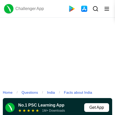
Challenger App
Home
Questions
India
Facts about India
/
/
/
No.1 PSC Learning App
Get App
★
★
★
★
★
1M+ Downloads