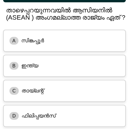
താഴെപ്പറയുന്നവയിൽ ആസിയനിൽ
(ASEAN ) അംഗമല്ലാത്ത രാജ്യം ഏത് ?
സിങ്കപ്പൂർ
A
ഇന്ത്യ
B
തായ്ലന്റ്
C
ഫിലിപ്പയൻസ്
D