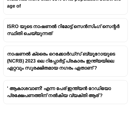
age of
ISRO യുടെ നാഷണൽ റിമോട്ട് സെൻസിംഗ് സെന്റർ
സ്ഥിതി ചെയ്യുന്നത്
നാഷണൽ ക്രൈം റെക്കോർഡ്സ് ബ്യൂറോയുടെ
(NCRB) 2023 ലെ റിപ്പോർട്ട് പ്രകാരം ഇന്ത്യയിലെ
ഏറ്റവും സുരക്ഷിതമായ നഗരം ഏതാണ് ?
' ആകാശവാണി' എന്ന പേര് ഇന്ത്യൻ റേഡിയോ
പ്രക്ഷേപണത്തിന് നൽകിയ വ്യക്തി ആര് ?