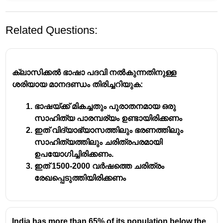
Related Questions:
ക്ലാസിക്കൽ ഭാഷാ പദവി നൽകുന്നതിനുള്ള
ശരിയായ മാനദണ്ഡം തിരിച്ചറിയുക:
ഭാഷയ്ക്ക് മികച്ചതും പുരാതനമായ ഒരു
സാഹിത്യ പാരമ്പര്യം ഉണ്ടായിരിക്കണം
ഇത് വിദ്യാഭ്യാസത്തിലും ഭരണത്തിലും
സാഹിത്യത്തിലും ചരിത്രപരമായി
ഉപയോഗിച്ചിരിക്കണം.
ഇത് 1500-2000 വർഷത്തെ ചരിത്രം
രേഖപ്പെടുത്തിയിരിക്കണം
India has more than 65% of its population below the