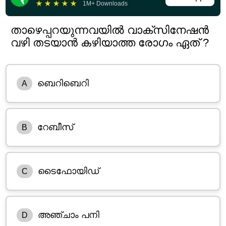
★
★
★
★
★
1M+ Downloads
താഴെപ്പറയുന്നവയിൽ വാക്സിനേഷൻ
വഴി തടയാൻ കഴിയാത്ത രോഗം ഏത് ?
ബെറിബെറി
A
റേബീസ്
B
ടൈഫോയിഡ്
C
അഞ്ചാം പനി
D