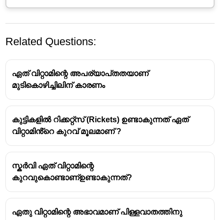
Related Questions:
ഏത് വിറ്റാമിന്റെ അപര്യാപ്‌തതയാണ്
മുടികൊഴിച്ചിലിന് കാരണം
കുട്ടികളിൽ റിക്കറ്റ്സ് (Rickets) ഉണ്ടാകുന്നത് ഏത്
ബെറിബെറി:
ഇത്
വൈറ്റമിൻ ബി1 (തയാമിൻ)
-ൻ്റെ
വിറ്റാമിൻ്റെ കുറവ് മൂലമാണ് ?
കുറവ് മൂലം ഉണ്ടാകുന്ന ഒരു പോഷകാഹാര
സംബന്ധമായ രോഗമാണ്. ഇത് ഒരു
അണുബാധയല്ല, അതിനാൽ വാക്സിൻ
സ്കർവി ഏത് വിറ്റാമിന്റെ
ഉപയോഗിച്ച് തടയാൻ കഴിയില്ല. ശരിയായ
കുറവുകൊണ്ടാണ്ഉണ്ടാകുന്നത്?
ഭക്ഷണക്രമം വഴിയാണ് ഇത് തടയുന്നത്.
റേബീസ് (Rabies):
ഇത് വൈറസ് മൂലമുണ്ടാകുന്ന
അണുബാധയാണ്. ഇതിനെതിരെ ഫലപ്രദമായ
ഏതു വിറ്റാമിന്റെ അഭാവമാണ് പിള്ളവാതത്തിനു
വാക്സിൻ ലഭ്യമാണ്.