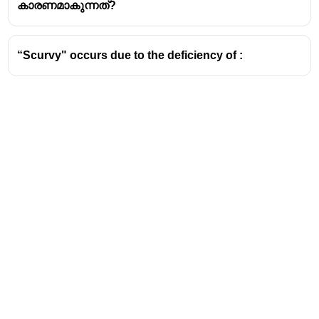
കാരണമാകുന്നത്?
ടൈഫോയിഡ് (Typhoid):
ഇത് ബാക്ടീരിയ
(സാൽമൊണെല്ല ടൈഫി) മൂലമുണ്ടാകുന്ന
രോഗമാണ്. ഇതിനെതിരെ വാക്സിൻ ലഭ്യമാണ്.
“Scurvy" occurs due to the deficiency of :
അഞ്ചാം പനി (Measles):
ഇത് വൈറസ്
മൂലമുണ്ടാകുന്ന രോഗമാണ്. ഇതിനെതിരെ
എംഎംആർ (MMR)
വാക്സിൻ നൽകുന്നു.
Address
Valamkottil Towers,