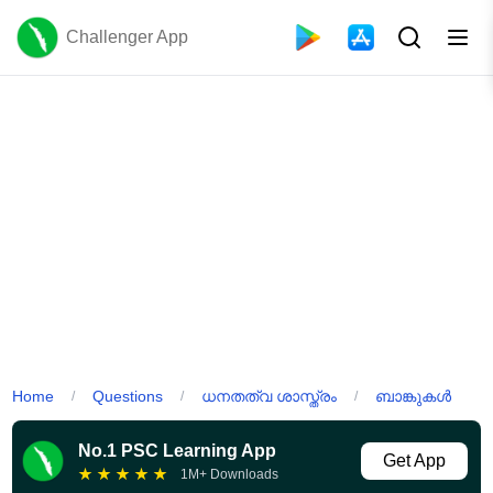
Challenger App
Home
Questions
ധനതത്വ ശാസ്ത്രം
ബാങ്കുകൾ
/
/
/
No.1 PSC Learning App
Get App
★
★
★
★
★
1M+ Downloads