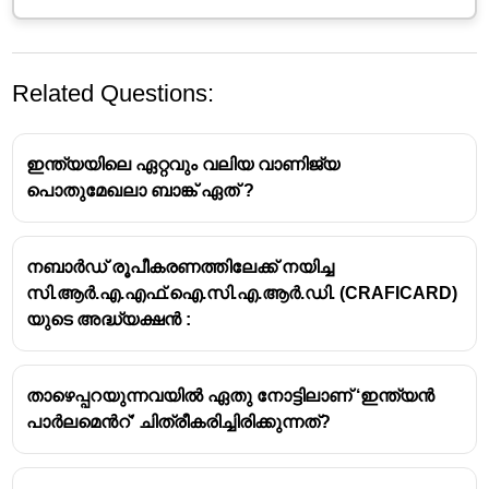
Related Questions:
ഇന്ത്യയിലെ ഏറ്റവും വലിയ വാണിജ്യ
പൊതുമേഖലാ ബാങ്ക് ഏത് ?
സഹകരണ ബാങ്കുകൾ (Cooperative
നബാർഡ് രൂപീകരണത്തിലേക്ക് നയിച്ച
Banks):
സി.ആർ.എ.എഫ്.ഐ.സി.എ.ആർ.ഡി. (CRAFICARD)
യുടെ അദ്ധ്യക്ഷൻ :
പ്രധാന ലക്ഷ്യം:
അംഗങ്ങളുടെ സാമ്പത്തിക
ഉന്നമനം ലക്ഷ്യമിട്ട് പ്രവർത്തിക്കുന്നു. ലാഭം ഒരു
ഘടകം മാത്രമാണ്.
താഴെപ്പറയുന്നവയിൽ ഏതു നോട്ടിലാണ് ‘ഇന്ത്യൻ
അംഗത്വം:
സഹകരണ സംഘങ്ങളിൽ
പാർലമെൻറ്’ ചിത്രീകരിച്ചിരിക്കുന്നത്?
അംഗങ്ങളായവർക്ക് മാത്രമാണ് സാധാരണയായി
ഇവയുടെ സേവനം ലഭ്യമാകുന്നത്.