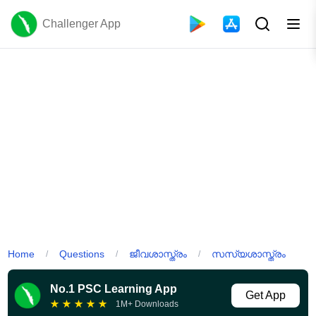
Challenger App
Home
Questions
ജീവശാസ്ത്രം
സസ്യശാസ്ത്രം
/
/
/
No.1 PSC Learning App
Get App
★
★
★
★
★
1M+ Downloads