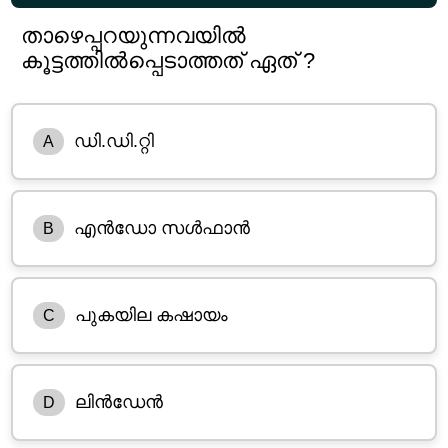
താഴെപ്പറയുന്നവയിൽ
കൂട്ടത്തിൽപ്പെടാത്തത് ഏത് ?
ഡി.ഡി.റ്റി
A
എൻഡോ സൾഫാൻ
B
പുകയില കഷായം
C
ലിൻഡേൻ
D