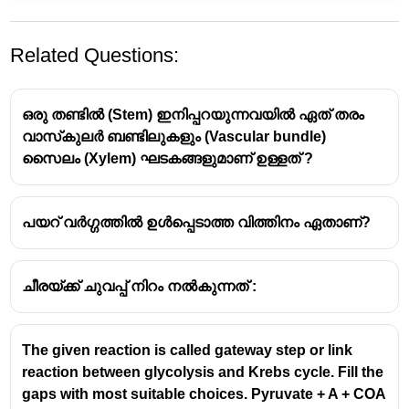
Related Questions:
ഒരു തണ്ടിൽ (Stem) ഇനിപ്പറയുന്നവയിൽ ഏത് തരം
വാസ്‌കുലർ ബണ്ടിലുകളും (Vascular bundle)
സൈലം (Xylem) ഘടകങ്ങളുമാണ് ഉള്ളത് ?
ഡി.ഡി.റ്റി,എൻഡോസൾഫാൻ,ലിൻഡേൻ
പയറ് വർഗ്ഗത്തിൽ ഉൾപ്പെടാത്ത വിത്തിനം ഏതാണ്?
എന്നിവ രാസകീടനാശിനികളാണ്.
ഡൈക്ലോറോ ഡൈഫിനൈൻ
ചീരയ്ക്ക് ചുവപ്പ് നിറം നൽകുന്നത് :
ട്രൈക്ലോറോ ഈഥേൻ
എന്നാണ്
ഡി.ഡി.റ്റിയുടെ പൂർണ രൂപം.
കീടങ്ങളെ നശിപ്പിക്കാൻ ഡിഡിറ്റി വ്യാപകമായി
The given reaction is called gateway step or link
ഉപയോഗിക്കുന്നു.
reaction between glycolysis and Krebs cycle. Fill the
gaps with most suitable choices. Pyruvate + A + COA
ഒരു ഓർഗാനോക്ലോറിൻ