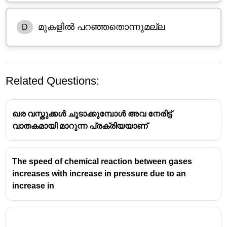
മുകളിൽ പറഞ്ഞതൊന്നുമല്ല
D
Related Questions:
ഖര വസ്തുക്കൾ ചൂടാക്കുമ്പോൾ അവ നേരിട്ട്
വാതകമായി മാറുന്ന പ്രക്രിയയാണ്
രാസ സന്തുലിതാവസ്ഥയിലെ ഏറ്റവും പ്രധാനപ്പെട്ട
The speed of chemical reaction between gases
നിയമങ്ങളിലൊന്നാണ് ഇത്. സന്തുലിതാവസ്ഥാ
increases with increase in pressure due to an
സ്ഥിരാങ്കം, ഉൽപ്പന്നങ്ങളുടെയും
increase in
അഭികാരകങ്ങളുടെയും സാന്ദ്രതയുടെ
അനുപാതത്തെ ഒരു നിശ്ചിത താപനിലയിൽ
സൂചിപ്പിക്കുന്നു.