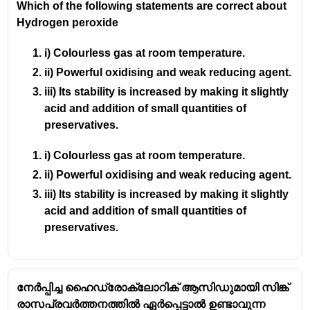
Which of the following statements are correct about
താപത്തിൽ വരുന്ന മാറ്റം (Change in
Hydrogen peroxide
Temperature):
താപനില മാറുന്നത്
സന്തുലിതാവസ്ഥാ സ്ഥിരാങ്കത്തെ
നേരിട്ട്
i) Colourless gas at room temperature.
ബാധിക്കും.
ii) Powerful oxidising and weak reducing agent.
iii) Its stability is increased by making it slightly
താപമോചക പ്രവർത്തനങ്ങളിൽ
acid and addition of small quantities of
(Exothermic reactions):
താപനില
preservatives.
കൂടുമ്പോൾ K യുടെ മൂല്യം കുറയുന്നു
(സന്തുലിതാവസ്ഥ അഭികാരകങ്ങളുടെ
i) Colourless gas at room temperature.
ഭാഗത്തേക്ക് നീങ്ങുന്നു).
ii) Powerful oxidising and weak reducing agent.
താപാഗിരണ പ്രവർത്തനങ്ങളിൽ
iii) Its stability is increased by making it slightly
(Endothermic reactions):
താപനില
acid and addition of small quantities of
കൂടുമ്പോൾ K യുടെ മൂല്യം കൂടുന്നു
preservatives.
(സന്തുലിതാവസ്ഥ ഉൽപ്പന്നങ്ങളുടെ
ഭാഗത്തേക്ക് നീങ്ങുന്നു).
വാന്റ് ഹോഫ് സമവാക്യം (van't Hoff
equation) ഈ ബന്ധം ഗണിതപരമായി
നേർപ്പിച്ച ഹൈഡ്രോക്ലോറിക് ആസിഡുമായി സിങ്ക്
വിശദീകരിക്കുന്നു.
രാസപ്രവർത്തനത്തിൽ ഏർപ്പെട്ടാൽ ഉണ്ടാവുന്ന