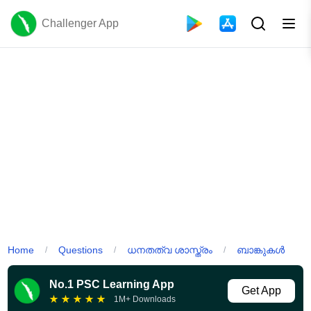
Challenger App
Home
Questions
ധനതത്വ ശാസ്ത്രം
ബാങ്കുകൾ
/
/
/
No.1 PSC Learning App
Get App
★
★
★
★
★
1M+ Downloads