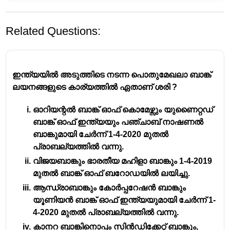
Related Questions:
ഇന്ത്യയിൽ അടുത്തിടെ നടന്ന പൊതുമേഖലാ ബാങ്ക്
ലയനങ്ങളുടെ കാര്യത്തിൽ ഏതാണ് ശരി ?
ഓറിയന്റൽ ബാങ്ക് ഓഫ് കൊമേഴ്സും യുണൈറ്റഡ്
Issuing currency, acting as the government's
ബാങ്ക് ഓഫ് ഇന്ത്യയും പഞ്ചാബ് നാഷണൽ
bank, and functioning as the lender of last
ബാങ്കുമായി ചേർന്ന് 1-4-2020 മുതൽ
resort are roles performed by a central bank,
പ്രാബല്യത്തിൽ വന്നു.
not commercial banks. Commercial banks
വിജയബാങ്കും ഭാരതീയ മഹിളാ ബാങ്കും 1-4-2019
primarily deal with accepting deposits from the
മുതൽ ബാങ്ക് ഓഫ് ബറോഡയിൽ ലയിച്ചു.
public and providing loans.
ആന്ധ്രാബാങ്കും കോർപ്പറേഷൻ ബാങ്കും
യൂണിയൻ ബാങ്ക് ഓഫ് ഇന്ത്യയുമായി ചേർന്ന് 1-
4-2020 മുതൽ പ്രാബല്യത്തിൽ വന്നു.
കാനറ ബാങ്കിനൊപ്പം സിൻഡിക്കേറ്റ് ബാങ്കും,